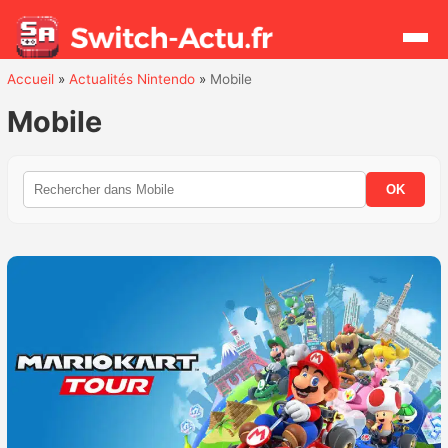
Accueil
»
Actualités Nintendo
»
Mobile
Rechercher
Mobile
Actualités
OK
Jeux
Hardware
Mises à jour
Chiffres de ventes
Rumeurs