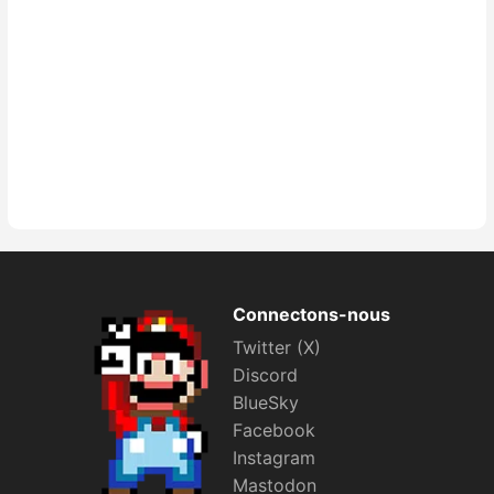
Connectons-nous
Twitter (X)
Discord
BlueSky
Facebook
Instagram
Mastodon