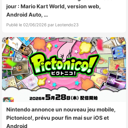
Sorties de jeux
jour : Mario Kart World, version web,
Android Auto, …
Bons plans
Publié le 02/06/2026
par Leotendo23
Guides
Nintendo annonce un nouveau jeu mobile,
Pictonico!, prévu pour fin mai sur iOS et
Android