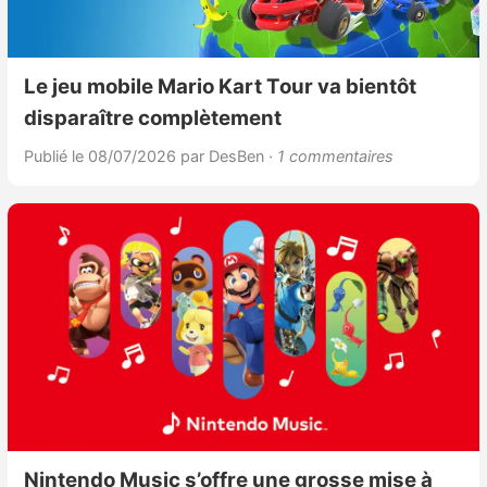
Nintendo Direct
Le jeu mobile Mario Kart Tour va bientôt
Tests et previews
disparaître complètement
Publié le 08/07/2026
par DesBen
· 1 commentaires
Tests de jeux
Tests d’accessoires
Autres tests
Previews
Précommandes
Précommandes jeux Switch 2
Nintendo Music s’offre une grosse mise à