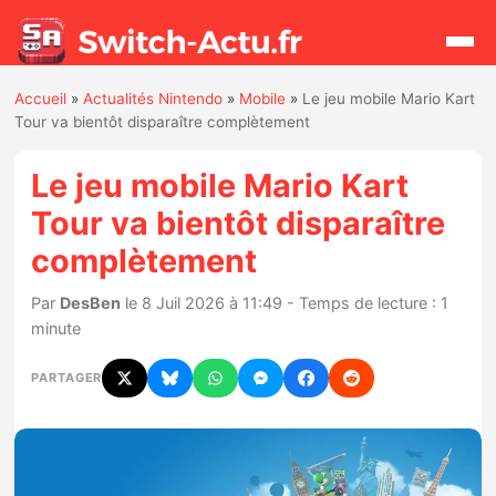
Accueil
»
Actualités Nintendo
»
Mobile
»
Le jeu mobile Mario Kart
Rechercher
Tour va bientôt disparaître complètement
Le jeu mobile Mario Kart
Actualités
Tour va bientôt disparaître
complètement
Jeux
Par
DesBen
le 8 Juil 2026 à 11:49 - Temps de lecture : 1
Hardware
minute
Mises à jour
PARTAGER
Chiffres de ventes
Rumeurs