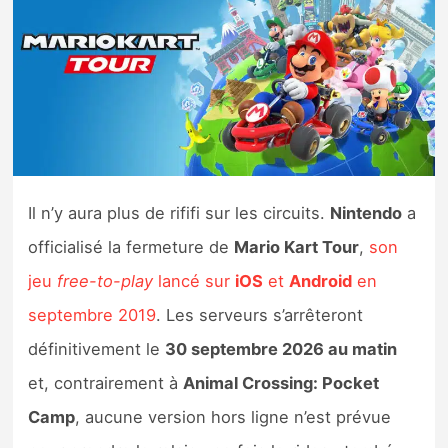
Nintendo Direct
Tests et previews
Tests de jeux
Tests d’accessoires
Il n’y aura plus de rififi sur les circuits.
Nintendo
a
officialisé la fermeture de
Mario Kart Tour
,
son
Autres tests
jeu
free-to-play
lancé sur
iOS
et
Android
en
Previews
septembre 2019
. Les serveurs s’arrêteront
définitivement le
30 septembre 2026 au matin
Précommandes
et, contrairement à
Animal Crossing: Pocket
Précommandes jeux Switch 2
Camp
, aucune version hors ligne n’est prévue