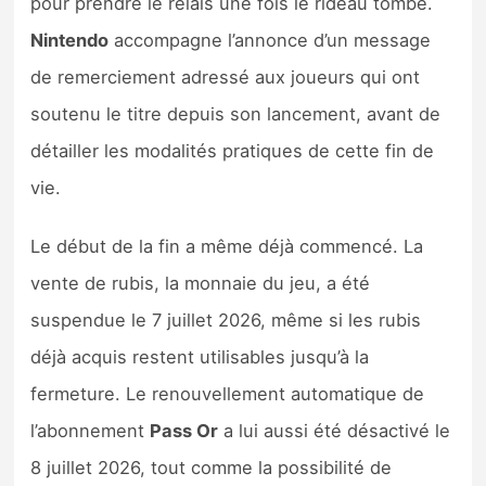
pour prendre le relais une fois le rideau tombé.
Sorties de jeux
Nintendo
accompagne l’annonce d’un message
de remerciement adressé aux joueurs qui ont
Bons plans
soutenu le titre depuis son lancement, avant de
détailler les modalités pratiques de cette fin de
Guides
vie.
Le début de la fin a même déjà commencé. La
vente de rubis, la monnaie du jeu, a été
suspendue le 7 juillet 2026, même si les rubis
déjà acquis restent utilisables jusqu’à la
fermeture. Le renouvellement automatique de
l’abonnement
Pass Or
a lui aussi été désactivé le
8 juillet 2026, tout comme la possibilité de