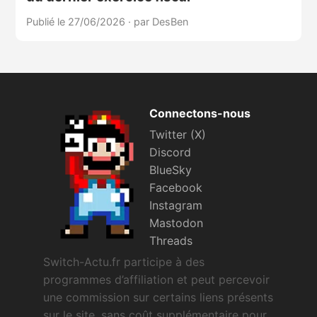
Publié le 27/06/2026
·
par DesBen
Connectons-nous
Twitter (X)
Discord
BlueSky
Facebook
Instagram
Mastodon
Threads
Switch-Actu.fr participe à des
programmes d’affiliation et peut percevoir
une commission sur certains liens présents
sur le site, sans coût supplémentaire pour