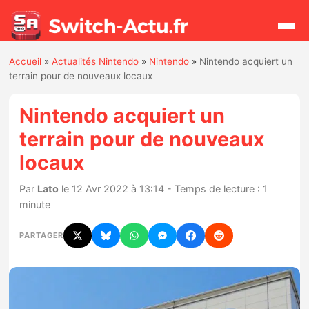
Accueil
»
Actualités Nintendo
»
Nintendo
»
Nintendo acquiert un
Rechercher
terrain pour de nouveaux locaux
Nintendo acquiert un
Actualités
terrain pour de nouveaux
locaux
Jeux
Par
Lato
le 12 Avr 2022 à 13:14 - Temps de lecture : 1
Hardware
minute
Mises à jour
PARTAGER
Chiffres de ventes
Rumeurs