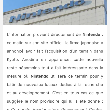
Nintendo Direct
Tests et previews
L’information provient directement de
Nintendo
:
Tests de jeux
ce matin sur son site officiel, la firme japonaise a
Tests d’accessoires
annoncé avoir fait l’acquisition d’un terrain dans
Kyoto. Anodine en apparence, cette nouvelle
Autres tests
reste néanmoins tout à fait intéressante dans la
Previews
mesure où
Nintendo
utilisera ce terrain pour y
bâtir de nouveaux locaux dédiés à la recherche
Précommandes
et au développement. C’est en tous cas ce que
Précommandes jeux Switch 2
suggère le nom provisoire qui lui a été donné :
«
Corporate Headquarters Development Center,