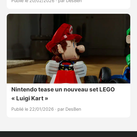
Publié le 20/02/2026
·
par DesBen
Nintendo tease un nouveau set LEGO
« Luigi Kart »
Publié le 22/01/2026
·
par DesBen