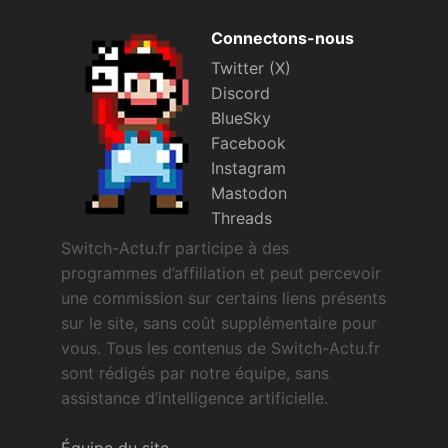
Connectons-nous
Twitter (X)
Discord
BlueSky
Facebook
Instagram
Mastodon
Threads
Switch-Actu.fr participe à des
programmes d’affiliation et peut percevoir
une commission sur certains liens présents
sur le site, sans coût supplémentaire pour
vous. Tous les contenus de Switch-Actu.fr
sont rédigés par notre équipe, sans
assistance d’intelligence artificielle.
Équipe du site