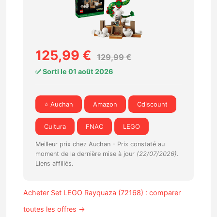
125,99 €
129,99 €
✅ Sorti le 01 août 2026
⭐ Auchan
Amazon
Cdiscount
Cultura
FNAC
LEGO
Meilleur prix chez Auchan -
Prix constaté au
moment de la dernière mise à jour
(22/07/2026)
.
Liens affiliés.
Acheter Set LEGO Rayquaza (72168) : comparer
toutes les offres →