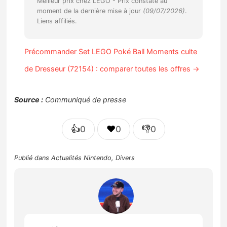
Meilleur prix chez LEGO -
Prix constaté au
moment de la dernière mise à jour
(09/07/2026)
.
Liens affiliés.
Précommander Set LEGO Poké Ball Moments culte
de Dresseur (72154) : comparer toutes les offres →
Source :
Communiqué de presse
👍
❤️
👎
0
0
0
Publié dans
Actualités Nintendo
,
Divers