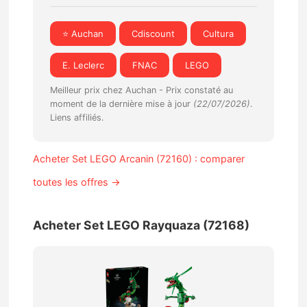
⭐ Auchan
Cdiscount
Cultura
E. Leclerc
FNAC
LEGO
Meilleur prix chez Auchan -
Prix constaté au
moment de la dernière mise à jour
(22/07/2026)
.
Liens affiliés.
Acheter Set LEGO Arcanin (72160) : comparer
toutes les offres →
Acheter Set LEGO Rayquaza (72168)