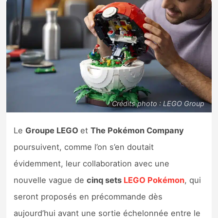
Nintendo Direct
Tests et previews
Tests de jeux
Tests d’accessoires
Crédits photo : LEGO Group
Autres tests
Le
Groupe LEGO
et
The Pokémon Company
Previews
poursuivent, comme l’on s’en doutait
évidemment, leur collaboration avec une
Précommandes
nouvelle vague de
cinq sets
LEGO Pokémon
, qui
seront proposés en précommande dès
Précommandes jeux Switch 2
aujourd’hui avant une sortie échelonnée entre le