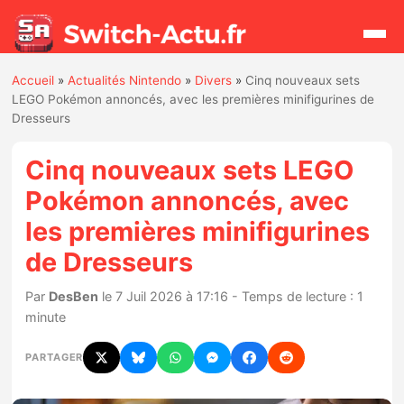
Accueil
»
Actualités Nintendo
»
Divers
»
Cinq nouveaux sets
Rechercher
LEGO Pokémon annoncés, avec les premières minifigurines de
Dresseurs
Actualités
Cinq nouveaux sets LEGO
Pokémon annoncés, avec
Jeux
les premières minifigurines
de Dresseurs
Hardware
Par
DesBen
le 7 Juil 2026 à 17:16 - Temps de lecture : 1
Mises à jour
minute
Chiffres de ventes
PARTAGER
Rumeurs