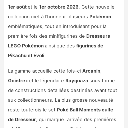
Sorties de jeux
1er août
et le
1er octobre 2026
. Cette nouvelle
collection met à l’honneur plusieurs
Pokémon
Bons plans
emblématiques, tout en introduisant pour la
première fois des minifigurines de
Dresseurs
Guides
LEGO Pokémon
ainsi que des
figurines de
Pikachu et Évoli
.
La gamme accueille cette fois-ci
Arcanin
,
Goinfrex
et le légendaire
Rayquaza
sous forme
de constructions détaillées destinées avant tout
aux collectionneurs. La plus grosse nouveauté
reste toutefois le set
Poké Ball Moments culte
de Dresseur
, qui marque l’arrivée des premières