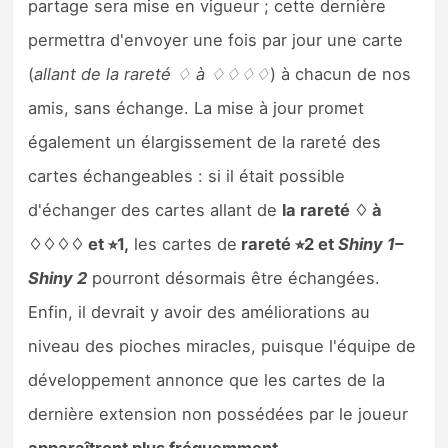
partage sera mise en vigueur ; cette dernière
Sorties de jeux
permettra d'envoyer une fois par jour une carte
(
allant de la rareté ♢ à ♢♢♢♢
) à chacun de nos
Bons plans
amis, sans échange. La mise à jour promet
Guides
également un élargissement de la rareté des
cartes échangeables : si il était possible
d'échanger des cartes allant de
la rareté ♢ à
♢♢♢♢ et ⭐︎1,
les cartes de
rareté ⭐︎2 et
Shiny 1–
Shiny 2
pourront désormais être échangées.
Enfin, il devrait y avoir des améliorations au
niveau des pioches miracles, puisque l'équipe de
développement annonce que les cartes de la
dernière extension non possédées par le joueur