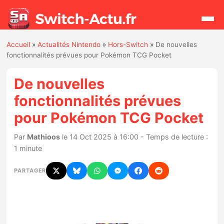
Accueil
»
Actualités Nintendo
»
Hors-Switch
»
De nouvelles
Rechercher
fonctionnalités prévues pour Pokémon TCG Pocket
De nouvelles
Actualités
fonctionnalités prévues
pour Pokémon TCG Pocket
Jeux
Par
Mathioos
le 14 Oct 2025 à 16:00 - Temps de lecture :
Hardware
1 minute
Mises à jour
PARTAGER
Chiffres de ventes
Rumeurs