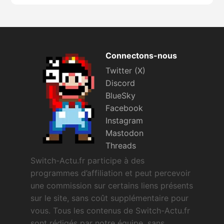
Connectons-nous
Twitter (X)
Discord
BlueSky
Facebook
Instagram
Mastodon
Threads
Switch-Actu.fr participe à des
programmes d’affiliation et peut percevoir
une commission sur certains liens présents
sur le site, sans coût supplémentaire pour
vous. Tous les contenus de Switch-Actu.fr
sont rédigés par notre équipe, sans