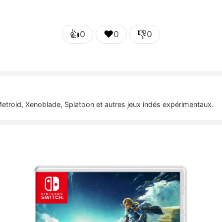
👍
❤️
👎
0
0
0
etroid, Xenoblade, Splatoon et autres jeux indés expérimentaux.