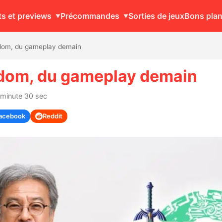
ts et previews
Précommandes
Sorties de jeux
Bons pla
gdom, du gameplay demain
ngdom, du gameplay demain
 minute 30 sec
acebook
Reddit