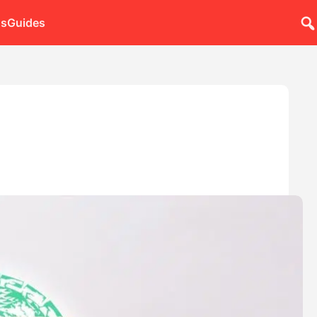
ns
Guides