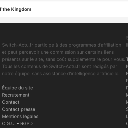
of the Kingdom
Switch-Actu.fr participe à des programmes d’affiliation
et peut percevoir une commission sur certains liens
présents sur le site, sans coût supplémentaire pour vous.
Tous les contenus de Switch-Actu.fr sont rédigés par
notre équipe, sans assistance d’intelligence artificielle.
Équipe du site
Recrutement
Contact
Contact presse
Mentions légales
C.G.U.
-
RGPD