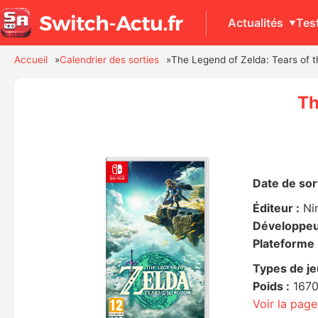
Actualités
Tes
Accueil
Calendrier des sorties
The Legend of Zelda: Tears of 
Th
Date de sort
Éditeur :
Ni
Développeu
Plateforme 
Types de je
Poids :
167
Voir la pag