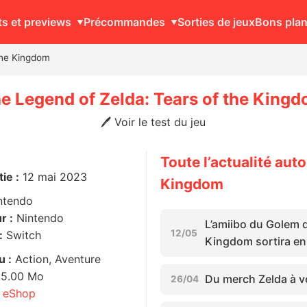
ts et previews
Précommandes
Sorties de jeux
Bons pla
the Kingdom
e Legend of Zelda: Tears of the King
🖊️ Voir le test du jeu
Toute l’actualité aut
ie :
12 mai 2023
Kingdom
ntendo
r :
Nintendo
L’amiibo du Golem 
12/05
:
Switch
Kingdom sortira e
u :
Action, Aventure
05.00 Mo
Du merch Zelda à v
26/04
e eShop