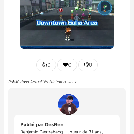
👍
❤️
👎
0
0
0
Publié dans
Actualités Nintendo
,
Jeux
Publié par
DesBen
Benjamin Destrebecq - Joueur de 31 ans,