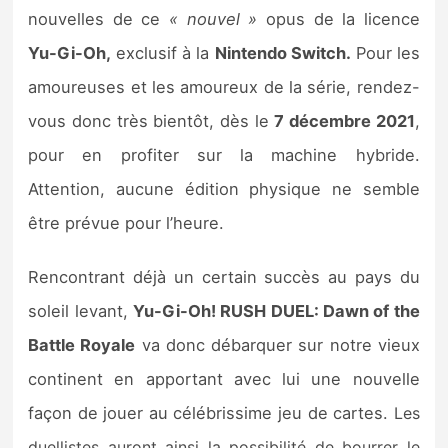
Sorties de jeux
nouvelles de ce
« nouvel »
opus de la licence
Yu-Gi-Oh,
exclusif à la
Nintendo Switch.
Pour les
Bons plans
amoureuses et les amoureux de la série, rendez-
vous donc très bientôt, dès le
7 décembre 2021
,
Guides
pour en profiter sur la machine hybride.
Attention, aucune édition physique ne semble
être prévue pour l’heure.
Rencontrant déjà un certain succès au pays du
soleil levant,
Yu-Gi-Oh! RUSH DUEL: Dawn of the
Battle Royale
va donc débarquer sur notre vieux
continent en apportant avec lui une nouvelle
façon de jouer au célébrissime jeu de cartes.
Les
duellistes auront ainsi la possibilité de bourrer le