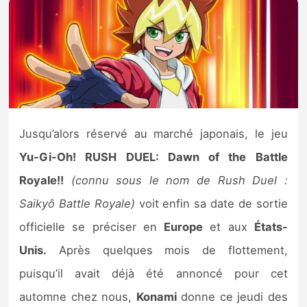
Nintendo Direct
Tests et previews
Tests de jeux
Jusqu’alors réservé au marché japonais, le jeu
Tests d’accessoires
Yu-Gi-Oh! RUSH DUEL: Dawn of the Battle
Autres tests
Royale!!
(connu sous le nom de Rush Duel :
Saikyô Battle Royale)
voit enfin sa date de sortie
Previews
officielle se préciser en
Europe
et aux
États-
Précommandes
Unis.
Après quelques mois de flottement,
puisqu’il avait déjà été annoncé pour cet
Précommandes jeux Switch 2
automne chez nous,
Konami
donne ce jeudi des