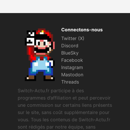
Connectons-nous
Twitter (X)
Discord
BlueSky
Facebook
Instagram
Mastodon
Threads
Switch-Actu.fr participe à des
programmes d’affiliation et peut percevoir
une commission sur certains liens présents
sur le site, sans coût supplémentaire pour
vous. Tous les contenus de Switch-Actu.fr
sont rédigés par notre équipe, sans