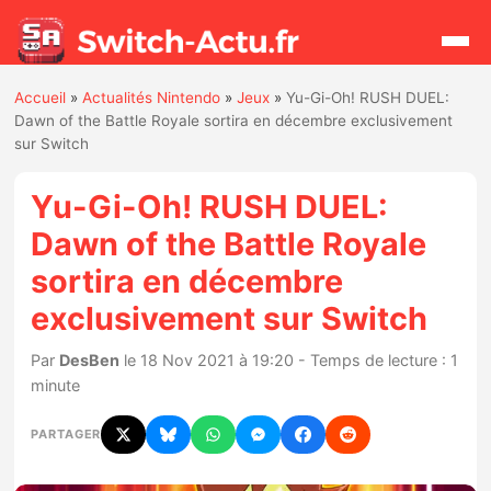
Accueil
»
Actualités Nintendo
»
Jeux
»
Yu-Gi-Oh! RUSH DUEL:
Rechercher
Dawn of the Battle Royale sortira en décembre exclusivement
sur Switch
Actualités
Yu-Gi-Oh! RUSH DUEL:
Dawn of the Battle Royale
Jeux
sortira en décembre
exclusivement sur Switch
Hardware
Par
DesBen
le 18 Nov 2021 à 19:20 - Temps de lecture : 1
Mises à jour
minute
Chiffres de ventes
PARTAGER
Rumeurs