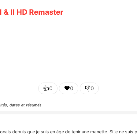
 & II HD Remaster
👍
❤️
👎
0
0
0
lités, dates et résumés
nais depuis que je suis en âge de tenir une manette. Si je ne suis 