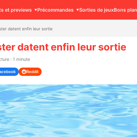
ts et previews
Précommandes
Sorties de jeux
Bons pla
er datent enfin leur sortie
ter datent enfin leur sortie
ture : 1 minute
acebook
Reddit