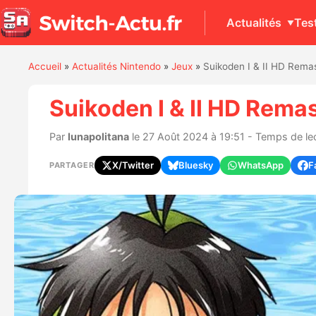
Actualités
Tes
Accueil
»
Actualités Nintendo
»
Jeux
»
Suikoden I & II HD Remast
Suikoden I & II HD Remas
Par
lunapolitana
le 27 Août 2024 à 19:51 - Temps de lec
X/Twitter
Bluesky
WhatsApp
F
PARTAGER