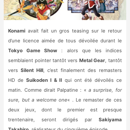
Nintendo Direct
Tests et previews
Konami
avait fait un gros teasing sur le retour
d’une licence aimée de tous dévoilée durant le
Tests de jeux
Tokyo Game Show
: alors que les indices
Tests d’accessoires
semblaient pointer tantôt vers
Metal Gear
, tantôt
vers
Silent Hill
, c’est finalement des remasters
Autres tests
HD de
Suikoden I & II
qui ont été dévoilés ce
Previews
matin. Comme dirait Palpatine : «
a surprise, for
sure, but a welcome one
« . Le remaster de ces
Précommandes
deux jeux, dont le premier est presque
Précommandes jeux Switch 2
trentenaire, seront dirigés par
Sakiyama
Takahiro
, réalisateur du cinquième épisode.