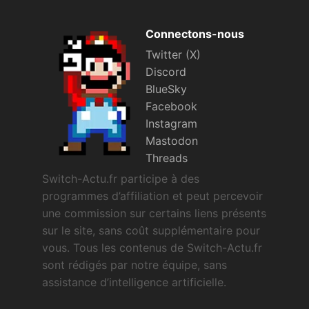
Connectons-nous
Twitter (X)
Discord
BlueSky
Facebook
Instagram
Mastodon
Threads
Switch-Actu.fr participe à des
programmes d’affiliation et peut percevoir
une commission sur certains liens présents
sur le site, sans coût supplémentaire pour
vous. Tous les contenus de Switch-Actu.fr
sont rédigés par notre équipe, sans
assistance d’intelligence artificielle.