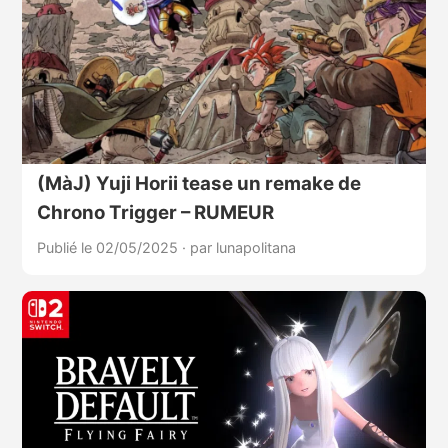
(MàJ) Yuji Horii tease un remake de
Chrono Trigger – RUMEUR
Publié le 02/05/2025
·
par lunapolitana