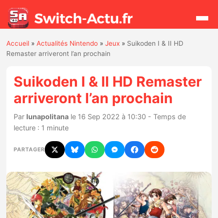
Accueil
»
Actualités Nintendo
»
Jeux
»
Suikoden I & II HD
Rechercher
Remaster arriveront l’an prochain
Suikoden I & II HD Remaster
Actualités
arriveront l’an prochain
Jeux
Par
lunapolitana
le 16 Sep 2022 à 10:30 - Temps de
lecture : 1 minute
Hardware
PARTAGER
Mises à jour
Chiffres de ventes
Rumeurs