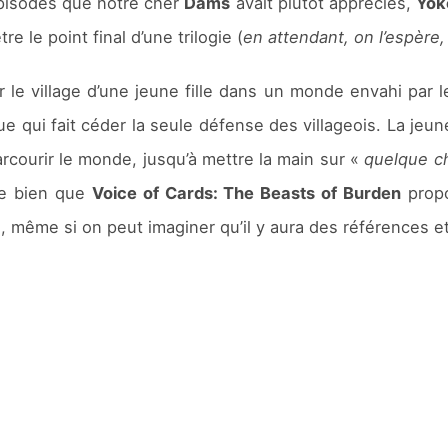
pisodes que notre cher
Dams
avait plutôt appréciés,
Yok
re le point final d’une trilogie (
en attendant, on l’espère,
r le village d’une jeune fille dans un monde envahi par 
e qui fait céder la seule défense des villageois. La jeune f
rcourir le monde, jusqu’à mettre la main sur «
quelque ch
e bien que
Voice of Cards: The Beasts of Burden
propo
 même si on peut imaginer qu’il y aura des références et