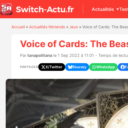
Actualités
Tes
Accueil
»
Actualités Nintendo
»
Jeux
»
Voice of Cards: The Bea
Voice of Cards: The Bea
Par
lunapolitana
le 1 Sep 2022 à 11:01 - Temps de lectur
X/Twitter
Bluesky
WhatsApp
F
PARTAGER