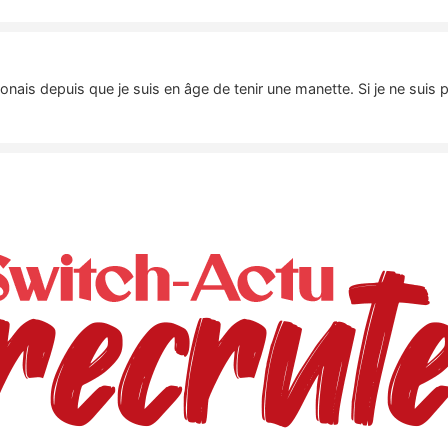
nais depuis que je suis en âge de tenir une manette. Si je ne suis 