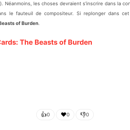
e
). Néanmoins, les choses devraient s’inscrire dans la c
ns le fauteuil de compositeur. Si replonger dans ce
Beasts of Burden
.
ards: The Beasts of Burden
👍
❤️
👎
0
0
0