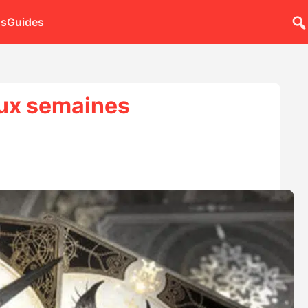
ns
Guides
eux semaines