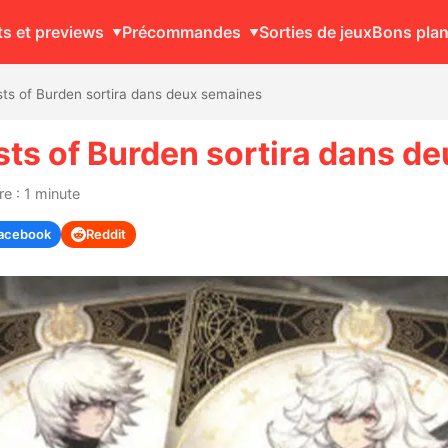
ts et previews
Précommandes
Sorties de jeux
Bons pla
sts of Burden sortira dans deux semaines
sts of Burden sortira dans d
e : 1 minute
acebook
Reddit