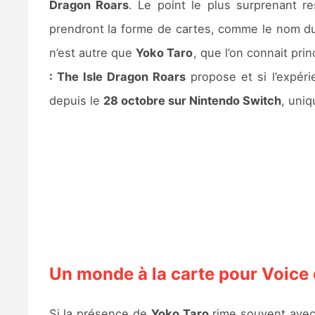
Dragon Roars
. Le point le plus surprenant r
prendront la forme de cartes, comme le nom du j
n’est autre que
Yoko Taro
, que l’on connait pri
: The Isle Dragon Roars
propose et si l’expérie
depuis le
28 octobre sur Nintendo Switch
, uni
Un monde à la carte pour Voice 
Si la présence de
Yoko Taro
rime souvent avec 