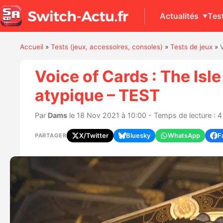
Actualités
Tes
Accueil
»
Tests (jeux, accessoires, consoles)
»
Tests de jeux
»
Voice of Cards : The Isl
atypique – TEST
Par
Dams
le 18 Nov 2021 à 10:00 - Temps de lecture : 4
X/Twitter
Bluesky
WhatsApp
F
PARTAGER