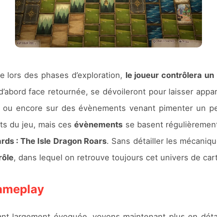
que lors des phases d’exploration,
le joueur contrôlera un
 d’abord face retournée, se dévoileront pour laisser appar
ou encore sur des évènements venant pimenter un peu 
nts du jeu, mais ces
évènements
se basent régulièrement 
rds : The Isle Dragon Roars
. Sans détailler les mécaniqu
rôle
, dans lequel on retrouve toujours cet univers de ca
gameplay
étant largement évoquée, voyons maintenant plus en dét