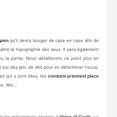
 pion
qu’il devra bouger de case en case afin de
aître la topographie des lieux. Il sera également
la partie. Nous détaillerons ce point plus en
sur des jets de dés pour en déterminer l’issue,
es qui y sont liées, les
combats prennent place
rte, dés…
ail les mécaniques propres à
Voice of Cards
. Le