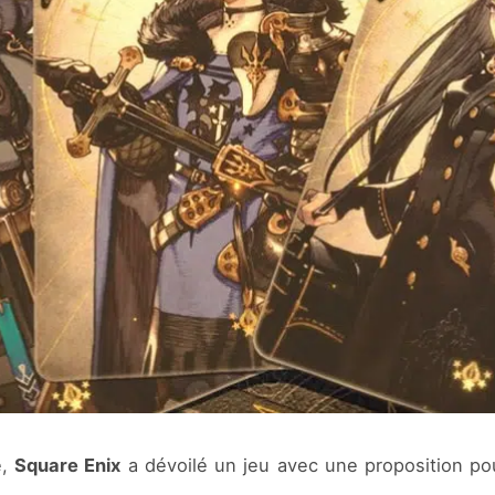
e,
Square Enix
a dévoilé un jeu avec une proposition po