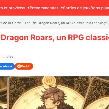
ts et previews
Précommandes
Sorties de jeux
Bons pla
Voice of Cards : The Isle Dragon Roars, un RPG classique à l’habillage
e Dragon Roars, un RPG classi
 minutes
acebook
Reddit