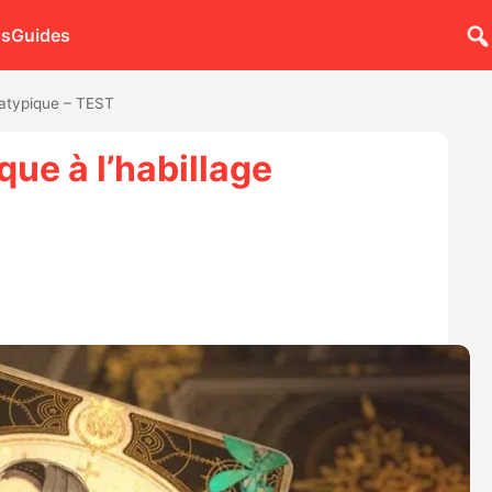
ns
Guides
 atypique – TEST
que à l’habillage