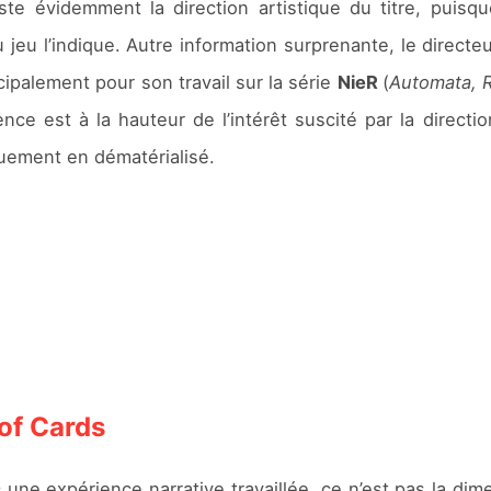
este évidemment la direction artistique du titre, pui
eu l’indique. Autre information surprenante, le directe
ncipalement pour son travail sur la série
NieR
(
Automata, 
nce est à la hauteur de l’intérêt suscité par la direction
quement en dématérialisé.
of Cards
une expérience narrative travaillée, ce n’est pas la di