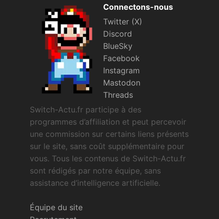
Connectons-nous
Twitter (X)
Discord
BlueSky
Facebook
Instagram
Mastodon
Threads
Switch-Actu.fr participe à des
programmes d’affiliation et peut percevoir
une commission sur certains liens présents
sur le site, sans coût supplémentaire pour
vous. Tous les contenus de Switch-Actu.fr
sont rédigés par notre équipe, sans
assistance d’intelligence artificielle.
Équipe du site