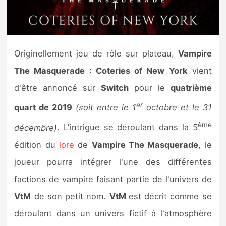
Nintendo Direct
Tests et previews
Originellement jeu de rôle sur plateau,
Vampire
The Masquerade : Coteries of New York
vient
Tests de jeux
d'être annoncé sur
Switch
pour le
quatrième
Tests d’accessoires
er
quart de 2019
(soit entre le 1
octobre et le 31
Autres tests
ème
décembre)
. L'intrigue se déroulant dans la 5
édition du
lore
de
Vampire The Masquerade
, le
Previews
joueur pourra intégrer l'une des différentes
Précommandes
factions de vampire faisant partie de l'univers de
VtM
de son petit nom.
VtM
est décrit comme se
Précommandes jeux Switch 2
déroulant dans un univers fictif à l'atmosphère