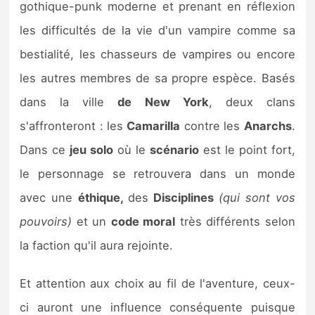
gothique-punk moderne et prenant en réflexion
Sorties de jeux
les difficultés de la vie d'un vampire comme sa
bestialité, les chasseurs de vampires ou encore
Bons plans
les autres membres de sa propre espèce. Basés
Guides
dans la ville
de New York
, deux clans
s'affronteront : les
Camarilla
contre les
Anarchs
.
Dans ce
jeu solo
où le
scénario
est le point fort,
le personnage se retrouvera dans un monde
avec une
éthique,
des
Disciplines
(qui sont vos
pouvoirs)
et un
code moral
très différents selon
la faction qu'il aura rejointe.
Et attention aux choix au fil de l'aventure, ceux-
ci auront une influence conséquente puisque