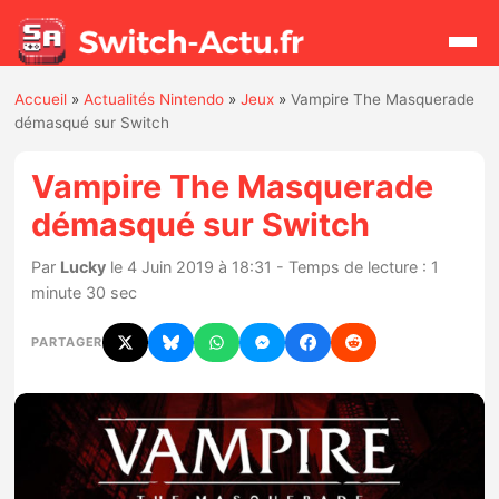
Accueil
»
Actualités Nintendo
»
Jeux
»
Vampire The Masquerade
Rechercher
démasqué sur Switch
Vampire The Masquerade
Actualités
démasqué sur Switch
Jeux
Par
Lucky
le 4 Juin 2019 à 18:31 - Temps de lecture : 1
minute 30 sec
Hardware
PARTAGER
Mises à jour
Chiffres de ventes
Rumeurs