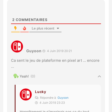
2
COMMENTAIRES
Le plus récent
Guyoon
4 Juin 2019 20:21
Ca sent le jeu de plateforme en pixel art … encore
…
0
Lucky
Répondre à
Guyoon
4 Juin 2019 23:23
Honnêtement je n’imaginais pas ça du tout