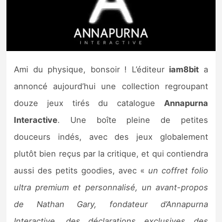
Nintendo Direct
Tests et previews
Ami du physique, bonsoir ! L’éditeur
iam8bit
a
Tests de jeux
annoncé aujourd’hui une collection regroupant
Tests d’accessoires
douze jeux tirés du catalogue
Annapurna
Interactive
. Une boîte pleine de petites
Autres tests
douceurs indés, avec des jeux globalement
Previews
plutôt bien reçus par la critique, et qui contiendra
aussi des petits goodies, avec «
un coffret folio
Précommandes
ultra premium et personnalisé, un avant-propos
Précommandes jeux Switch 2
de Nathan Gary, fondateur d’Annapurna
Interactive, des déclarations exclusives des