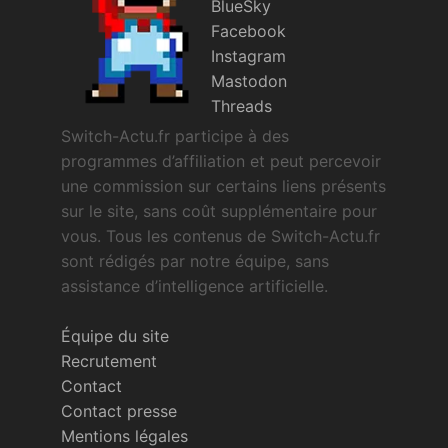
BlueSky
Facebook
Instagram
Mastodon
Threads
Switch-Actu.fr participe à des
programmes d’affiliation et peut percevoir
une commission sur certains liens présents
sur le site, sans coût supplémentaire pour
vous. Tous les contenus de Switch-Actu.fr
sont rédigés par notre équipe, sans
assistance d’intelligence artificielle.
Équipe du site
Recrutement
Contact
Contact presse
Mentions légales