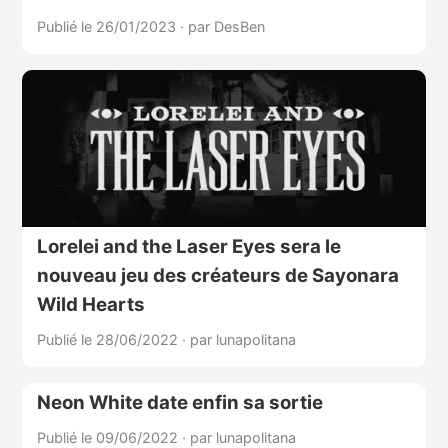
Publié le 26/01/2023
·
par DesBen
Lorelei and the Laser Eyes sera le
nouveau jeu des créateurs de Sayonara
Wild Hearts
Publié le 28/06/2022
·
par lunapolitana
Neon White date enfin sa sortie
Publié le 09/06/2022
·
par lunapolitana