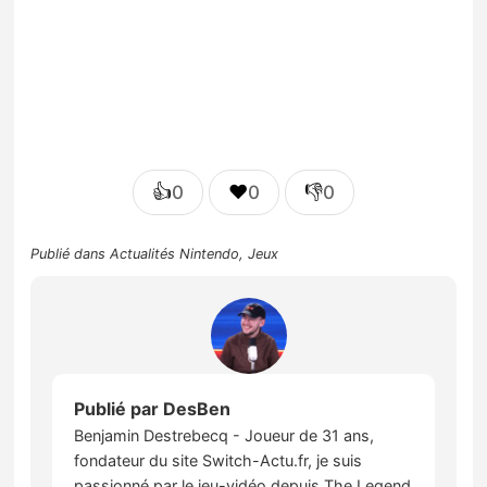
👍
❤️
👎
0
0
0
Publié dans
Actualités Nintendo
,
Jeux
Publié par
DesBen
Benjamin Destrebecq - Joueur de 31 ans,
fondateur du site Switch-Actu.fr, je suis
passionné par le jeu-vidéo depuis The Legend