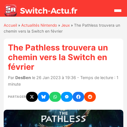
Accueil
»
Actualités Nintendo
»
Jeux
»
The Pathless trouvera un
Rechercher
chemin vers la Switch en février
The Pathless trouvera un
Actualités
chemin vers la Switch en
février
Jeux
Par
DesBen
le 26 Jan 2023 à 19:36 - Temps de lecture : 1
Hardware
minute
Mises à jour
PARTAGER
Chiffres de ventes
Rumeurs