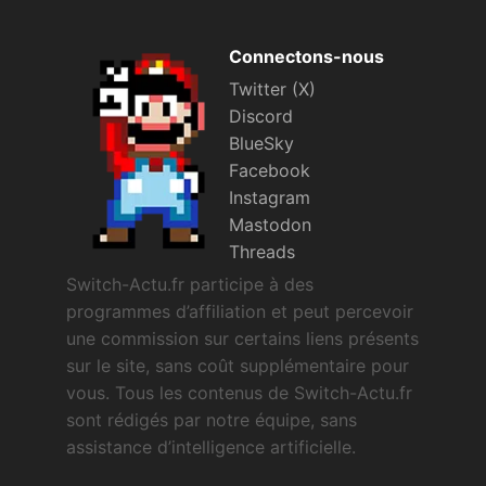
Connectons-nous
Twitter (X)
Discord
BlueSky
Facebook
Instagram
Mastodon
Threads
Switch-Actu.fr participe à des
programmes d’affiliation et peut percevoir
une commission sur certains liens présents
sur le site, sans coût supplémentaire pour
vous. Tous les contenus de Switch-Actu.fr
sont rédigés par notre équipe, sans
assistance d’intelligence artificielle.