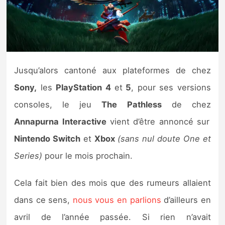
Nintendo Direct
Tests et previews
Jusqu’alors cantoné aux plateformes de chez
Tests de jeux
Sony,
les
PlayStation 4
et
5
, pour ses versions
Tests d’accessoires
consoles, le jeu
The Pathless
de chez
Annapurna Interactive
vient d’être annoncé sur
Autres tests
Nintendo Switch
et
Xbox
(sans nul doute One et
Previews
Series)
pour le mois prochain.
Précommandes
Cela fait bien des mois que des rumeurs allaient
dans ce sens,
nous vous en parlions
d’ailleurs en
Précommandes jeux Switch 2
avril de l’année passée. Si rien n’avait