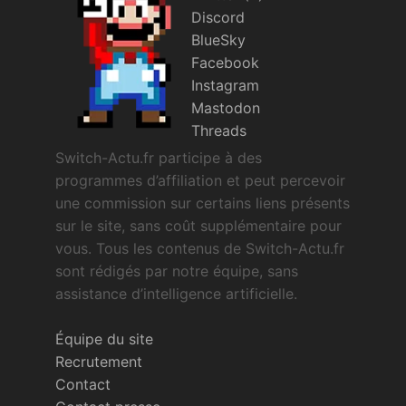
Discord
BlueSky
Facebook
Instagram
Mastodon
Threads
Switch-Actu.fr participe à des
programmes d’affiliation et peut percevoir
une commission sur certains liens présents
sur le site, sans coût supplémentaire pour
vous. Tous les contenus de Switch-Actu.fr
sont rédigés par notre équipe, sans
assistance d’intelligence artificielle.
Équipe du site
Recrutement
Contact