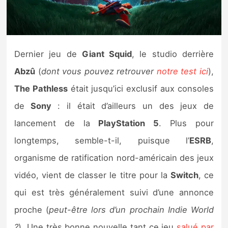
Nintendo Direct
Tests et previews
Dernier jeu de
Giant Squid
, le studio derrière
Abzû
(
dont vous pouvez retrouver
notre test ici
),
Tests de jeux
The Pathless
était jusqu’ici exclusif aux consoles
Tests d’accessoires
de
Sony
: il était d’ailleurs un des jeux de
lancement de la
PlayStation 5
. Plus pour
Autres tests
longtemps, semble-t-il, puisque l’
ESRB
,
Previews
organisme de ratification nord-américain des jeux
vidéo, vient de classer le titre pour la
Switch
, ce
Précommandes
qui est très généralement suivi d’une annonce
Précommandes jeux Switch 2
proche (
peut-être lors d’un prochain Indie World
?
). Une très bonne nouvelle tant ce jeu
salué par