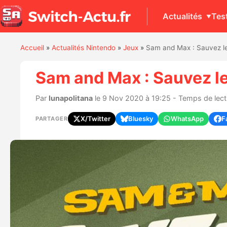
Actualités
Tes
Accueil
»
Actualités Nintendo
»
Jeux
»
Sam and Max : Sauvez le
Sam and Max : Sauvez le
Par
lunapolitana
le 9 Nov 2020 à 19:25 - Temps de lectu
X/Twitter
Bluesky
WhatsApp
F
PARTAGER