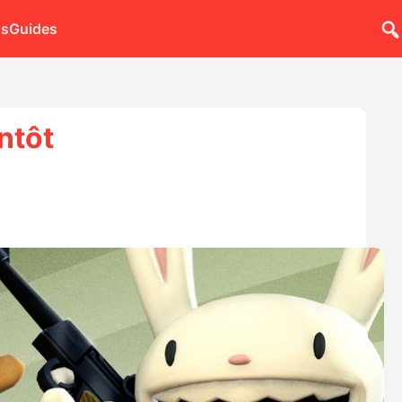
ns
Guides
ntôt