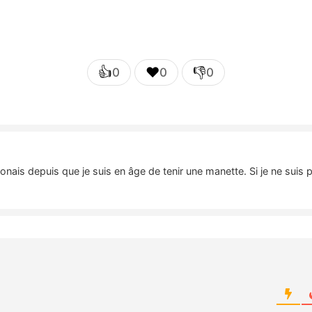
👍
❤️
👎
0
0
0
nais depuis que je suis en âge de tenir une manette. Si je ne suis 