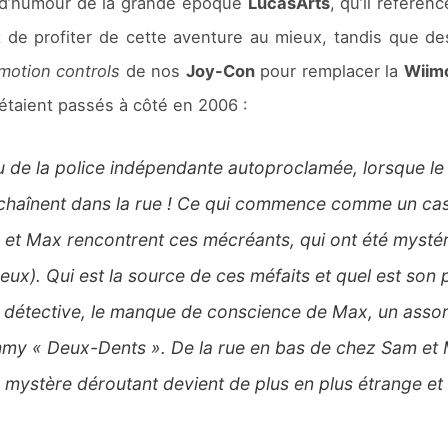
ns d’humour de la grande époque
LucasArts
, qu’il référe
de profiter de cette aventure au mieux, tandis que de
motion controls
de nos
Joy-Con
pour remplacer la
Wiim
étaient passés à côté en 2006 :
u de la police indépendante autoproclamée, lorsque le
chaînent dans la rue !
Ce qui commence comme un cas s
m et Max rencontrent ces mécréants, qui ont été myst
yeux).
Qui est la source de ces méfaits et quel est son 
de détective, le manque de conscience de Max, un assor
immy « Deux-Dents ».
De la rue en bas de chez Sam et 
 ce mystère déroutant devient de plus en plus étrange et