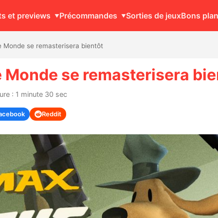
ts et previews
Précommandes
Sorties de jeux
Bons pla
 Monde se remasterisera bientôt
 Monde se remasterisera bie
re : 1 minute 30 sec
acebook
Reddit