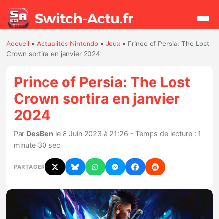
Accueil
»
Actualités Nintendo
»
Jeux
»
Prince of Persia: The Lost
Rechercher
Crown sortira en janvier 2024
Prince of Persia: The Lost
Actualités
Crown sortira en janvier
2024
Jeux
Par
DesBen
le 8 Juin 2023 à 21:26 - Temps de lecture : 1
Hardware
minute 30 sec
Mises à jour
PARTAGER
Chiffres de ventes
Rumeurs