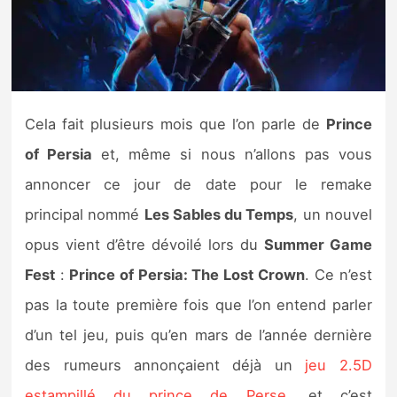
Nintendo Direct
Tests et previews
Cela fait plusieurs mois que l’on parle de
Prince
Tests de jeux
of Persia
et, même si nous n’allons pas vous
Tests d’accessoires
annoncer ce jour de date pour le remake
principal nommé
Les Sables du Temps
, un nouvel
Autres tests
opus vient d’être dévoilé lors du
Summer Game
Previews
Fest
:
Prince of Persia: The Lost Crown
. Ce n’est
pas la toute première fois que l’on entend parler
Précommandes
d’un tel jeu, puis qu’en mars de l’année dernière
Précommandes jeux Switch 2
des rumeurs annonçaient déjà un
jeu 2.5D
estampillé du prince de Perse
, et c’est