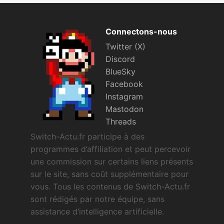
Connectons-nous
Twitter (X)
Discord
BlueSky
Facebook
Instagram
Mastodon
Threads
Switch-Actu.fr participe à des
programmes d’affiliation et peut percevoir
une commission sur certains liens présents
sur le site, sans coût supplémentaire pour
vous. Tous les contenus de Switch-Actu.fr
sont rédigés par notre équipe, sans
assistance d’intelligence artificielle.