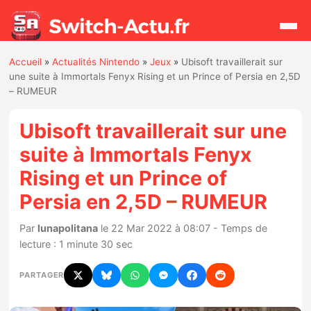
Accueil
»
Actualités Nintendo
»
Jeux
»
Ubisoft travaillerait sur
Rechercher
une suite à Immortals Fenyx Rising et un Prince of Persia en 2,5D
– RUMEUR
Actualités
Ubisoft travaillerait sur une
suite à Immortals Fenyx
Jeux
Rising et un Prince of
Persia en 2,5D – RUMEUR
Hardware
Par
lunapolitana
le 22 Mar 2022 à 08:07 - Temps de
Mises à jour
lecture : 1 minute 30 sec
Chiffres de ventes
PARTAGER
Rumeurs