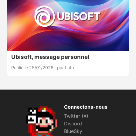
Ubisoft, message personnel
Publié le 25/01/2026
·
par Lato
Connectons-nous
Twitter (X)
Discord
BlueSky