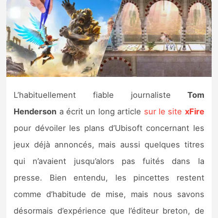
Nintendo Direct
Tests et previews
Tests de jeux
L’habituellement fiable journaliste
Tom
Tests d’accessoires
Henderson
a écrit un long article
sur le site
xFire
Autres tests
pour dévoiler les plans d’Ubisoft concernant les
jeux déjà annoncés, mais aussi quelques titres
Previews
qui n’avaient jusqu’alors pas fuités dans la
Précommandes
presse. Bien entendu, les pincettes restent
comme d’habitude de mise, mais nous savons
Précommandes jeux Switch 2
désormais d’expérience que l’éditeur breton, de