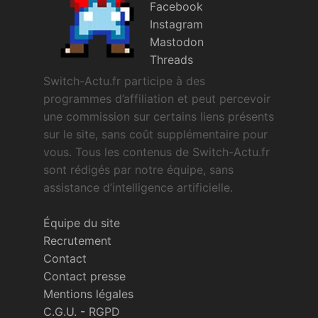
Facebook
Instagram
Mastodon
Threads
Switch-Actu.fr participe à des
programmes d’affiliation et peut percevoir
une commission sur certains liens présents
sur le site, sans coût supplémentaire pour
vous. Tous les contenus de Switch-Actu.fr
sont rédigés par notre équipe, sans
assistance d’intelligence artificielle.
Équipe du site
Recrutement
Contact
Contact presse
Mentions légales
C.G.U.
-
RGPD