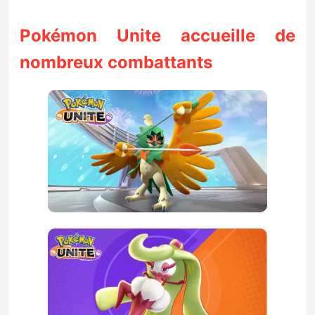
Sorties de jeux
Pokémon Unite accueille de
Bons plans
nombreux combattants
Guides