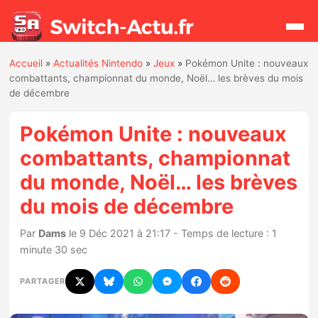
Accueil
»
Actualités Nintendo
»
Jeux
»
Pokémon Unite : nouveaux
Rechercher
combattants, championnat du monde, Noël… les brèves du mois
de décembre
Actualités
Pokémon Unite : nouveaux
combattants, championnat
Jeux
du monde, Noël… les brèves
du mois de décembre
Hardware
Par
Dams
le 9 Déc 2021 à 21:17 - Temps de lecture : 1
Mises à jour
minute 30 sec
Chiffres de ventes
PARTAGER
Rumeurs