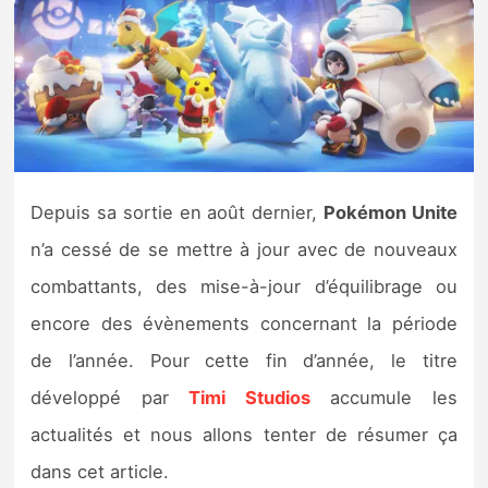
Nintendo Direct
Tests et previews
Tests de jeux
Depuis sa sortie en août dernier,
Pokémon Unite
Tests d’accessoires
n’a cessé de se mettre à jour avec de nouveaux
Autres tests
combattants, des mise-à-jour d’équilibrage ou
encore des évènements concernant la période
Previews
de l’année. Pour cette fin d’année, le titre
Précommandes
développé par
Timi Studios
accumule les
actualités et nous allons tenter de résumer ça
Précommandes jeux Switch 2
dans cet article.