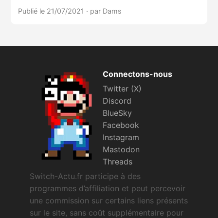
Publié le 21/07/2021
·
par Dams
Connectons-nous
Twitter (X)
Discord
BlueSky
Facebook
Instagram
Mastodon
Threads
Switch-Actu.fr participe à des
programmes d’affiliation et peut percevoir
une commission sur certains liens présents
sur le site, sans coût supplémentaire pour