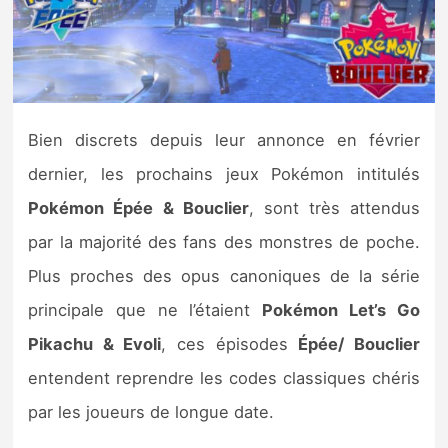
Nintendo Direct
Tests et previews
Bien discrets depuis leur annonce en février
Tests de jeux
dernier, les prochains jeux Pokémon intitulés
Tests d’accessoires
Pokémon Épée
& Bouclier
, sont très attendus
par la majorité des fans des monstres de poche.
Autres tests
Plus proches des opus canoniques de la série
Previews
principale que ne l’étaient
Pokémon Let’s Go
Pikachu & Evoli
, ces épisodes
Épée/ Bouclier
Précommandes
entendent reprendre les codes classiques chéris
Précommandes jeux Switch 2
par les joueurs de longue date.