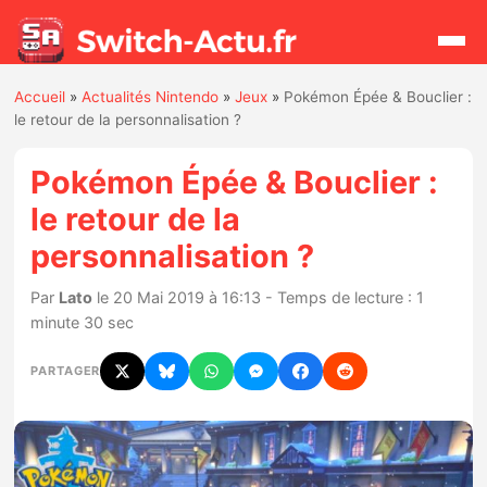
Accueil
»
Actualités Nintendo
»
Jeux
»
Pokémon Épée & Bouclier :
Rechercher
le retour de la personnalisation ?
Pokémon Épée & Bouclier :
Actualités
le retour de la
personnalisation ?
Jeux
Par
Lato
le 20 Mai 2019 à 16:13 - Temps de lecture : 1
Hardware
minute 30 sec
Mises à jour
PARTAGER
Chiffres de ventes
Rumeurs