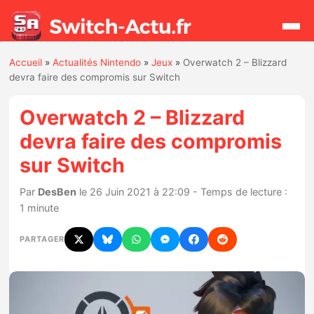
Accueil
»
Actualités Nintendo
»
Jeux
»
Overwatch 2 – Blizzard
Rechercher
devra faire des compromis sur Switch
Overwatch 2 – Blizzard
Actualités
devra faire des compromis
sur Switch
Jeux
Par
DesBen
le 26 Juin 2021 à 22:09 - Temps de lecture :
Hardware
1 minute
Mises à jour
PARTAGER
Chiffres de ventes
Rumeurs