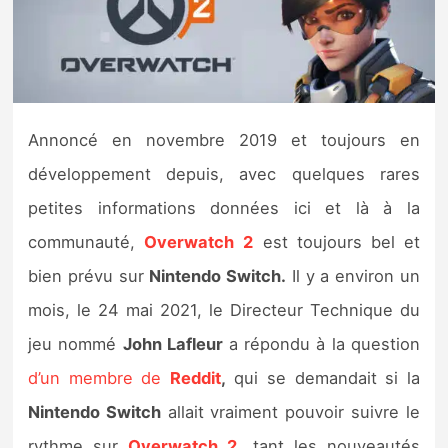
Nintendo Direct
Tests et previews
Annoncé en novembre 2019 et toujours en
Tests de jeux
développement depuis, avec quelques rares
Tests d’accessoires
petites informations données ici et là à la
communauté,
Overwatch
2
est toujours bel et
Autres tests
bien prévu sur
Nintendo Switch.
Il y a environ un
Previews
mois, le 24 mai 2021, le Directeur Technique du
jeu nommé
John Lafleur
a répondu à la question
Précommandes
d’un membre de
Reddit
,
qui se demandait si la
Précommandes jeux Switch 2
Nintendo Switch
allait vraiment pouvoir suivre le
rythme sur
Overwatch 2
, tant les nouveautés