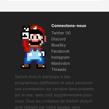
Connectons-nous
Twitter (X)
Discord
BlueSky
Facebook
Instagram
Mastodon
Threads
Switch-Actu.fr participe à des
programmes d’affiliation et peut percevoir
une commission sur certains liens présents
sur le site, sans coût supplémentaire pour
vous. Tous les contenus de Switch-Actu.fr
sont rédigés par notre équipe, sans