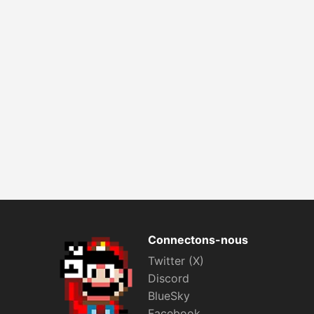
Connectons-nous
Twitter (X)
Discord
BlueSky
Facebook