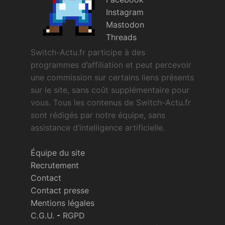
Instagram
Mastodon
Threads
Switch-Actu.fr participe à des
programmes d’affiliation et peut percevoir
une commission sur certains liens présents
sur le site, sans coût supplémentaire pour
vous. Tous les contenus de Switch-Actu.fr
sont rédigés par notre équipe, sans
assistance d’intelligence artificielle.
Équipe du site
Recrutement
Contact
Contact presse
Mentions légales
C.G.U.
-
RGPD