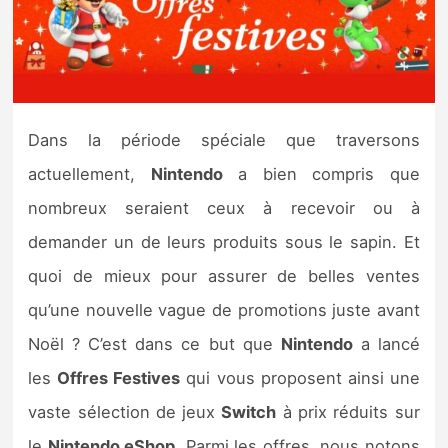
Nintendo Direct
Tests et previews
Dans la période spéciale que traversons
Tests de jeux
actuellement,
Nintendo
a bien compris que
Tests d’accessoires
nombreux seraient ceux à recevoir ou à
demander un de leurs produits sous le sapin. Et
Autres tests
quoi de mieux pour assurer de belles ventes
Previews
qu’une nouvelle vague de promotions juste avant
Noël ? C’est dans ce but que
Nintendo
a lancé
Précommandes
les
Offres Festives
qui vous proposent ainsi une
Précommandes jeux Switch 2
vaste sélection de jeux
Switch
à prix réduits sur
le
Nintendo eShop
. Parmi les offres, nous notons