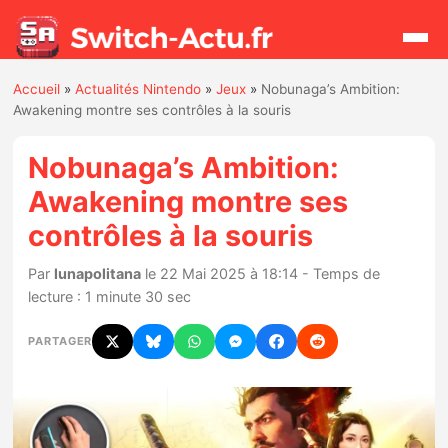
Accueil
»
Actualités Nintendo
»
Jeux
»
Nobunaga’s Ambition:
Rechercher
Awakening montre ses contrôles à la souris
Nobunaga’s Ambition:
Actualités
Awakening montre ses
contrôles à la souris
Jeux
Par
lunapolitana
le 22 Mai 2025 à 18:14 - Temps de
Hardware
lecture : 1 minute 30 sec
Mises à jour
PARTAGER
Chiffres de ventes
Rumeurs