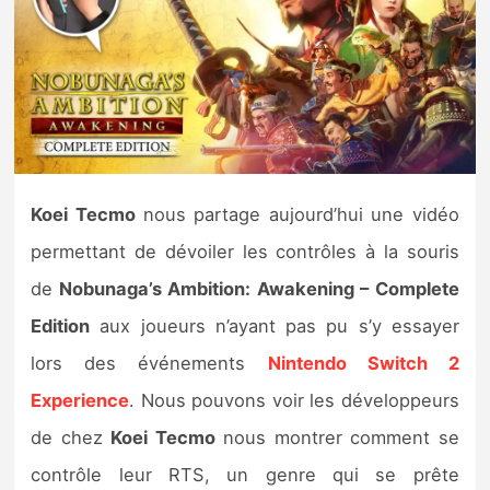
Nintendo Direct
Tests et previews
Tests de jeux
Koei Tecmo
nous partage aujourd’hui une vidéo
Tests d’accessoires
permettant de dévoiler les contrôles à la souris
Autres tests
de
Nobunaga’s Ambition: Awakening – Complete
Previews
Edition
aux joueurs n’ayant pas pu s’y essayer
lors des événements
Nintendo Switch 2
Précommandes
Experience
. Nous pouvons voir les développeurs
de chez
Koei Tecmo
nous montrer comment se
Précommandes jeux Switch 2
contrôle leur RTS, un genre qui se prête