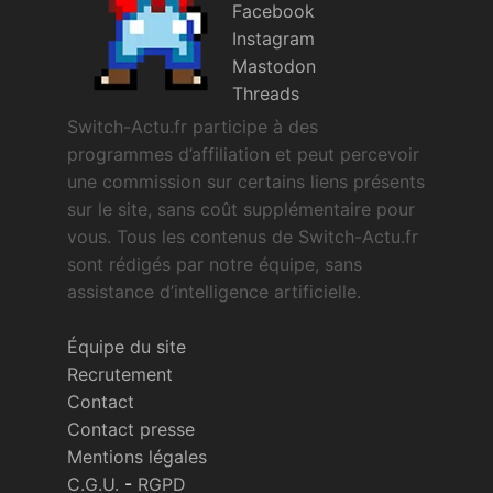
Facebook
Instagram
Mastodon
Threads
Switch-Actu.fr participe à des
programmes d’affiliation et peut percevoir
une commission sur certains liens présents
sur le site, sans coût supplémentaire pour
vous. Tous les contenus de Switch-Actu.fr
sont rédigés par notre équipe, sans
assistance d’intelligence artificielle.
Équipe du site
Recrutement
Contact
Contact presse
Mentions légales
C.G.U.
-
RGPD