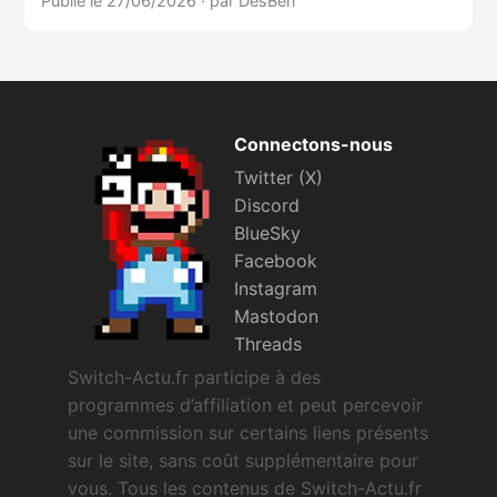
Publié le 27/06/2026
·
par DesBen
Connectons-nous
Twitter (X)
Discord
BlueSky
Facebook
Instagram
Mastodon
Threads
Switch-Actu.fr participe à des
programmes d’affiliation et peut percevoir
une commission sur certains liens présents
sur le site, sans coût supplémentaire pour
vous. Tous les contenus de Switch-Actu.fr