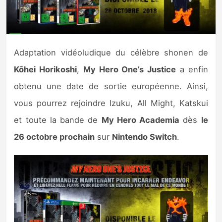
Nintendo Direct
Tests et previews
Adaptation vidéoludique du célèbre shonen de
Kōhei Horikoshi
,
My Hero One’s Justice
a enfin
Tests de jeux
obtenu une date de sortie européenne. Ainsi,
Tests d’accessoires
vous pourrez rejoindre Izuku, All Might, Katskui
et toute la bande de
My Hero Academia
dès
le
Autres tests
26 octobre prochain
sur
Nintendo Switch
.
Previews
Précommandes
Précommandes jeux Switch 2