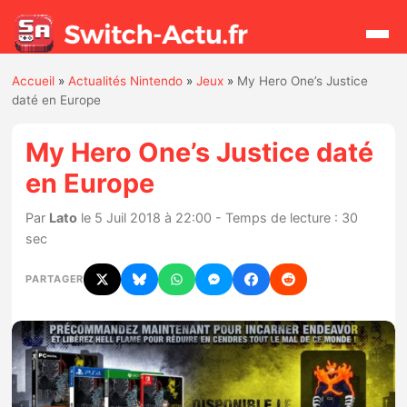
Accueil
»
Actualités Nintendo
»
Jeux
»
My Hero One’s Justice
Rechercher
daté en Europe
My Hero One’s Justice daté
Actualités
en Europe
Jeux
Par
Lato
le 5 Juil 2018 à 22:00 - Temps de lecture : 30
sec
Hardware
PARTAGER
Mises à jour
Chiffres de ventes
Rumeurs