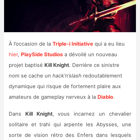
Nintendo Direct
Tests et previews
À l’occasion de la
Triple-i Initiative
qui a eu lieu
Tests de jeux
hier
,
PlaySide Studios
a dévoilé un nouveau
Tests d’accessoires
projet baptisé
Kill Knight
. Derrière ce sinistre
nom se cache un
hack’n’slash
redoutablement
Autres tests
dynamique qui risque de fortement plaire aux
Previews
amateurs de gameplay nerveux à la
Diablo
.
Précommandes
Dans
Kill Knight
, vous incarnez un chevalier
solitaire et trahi qui arpente les Abysses, une
Précommandes jeux Switch 2
sorte de vision rétro des Enfers dans lesquels