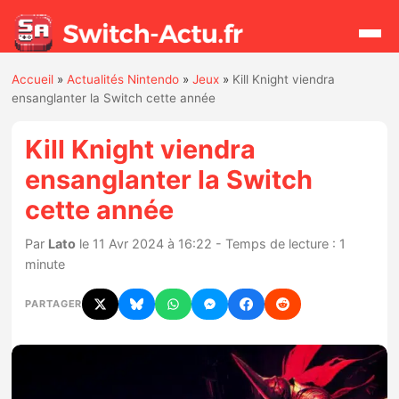
Accueil
»
Actualités Nintendo
»
Jeux
»
Kill Knight viendra
Rechercher
ensanglanter la Switch cette année
Kill Knight viendra
Actualités
ensanglanter la Switch
cette année
Jeux
Par
Lato
le 11 Avr 2024 à 16:22 - Temps de lecture : 1
Hardware
minute
Mises à jour
PARTAGER
Chiffres de ventes
Rumeurs