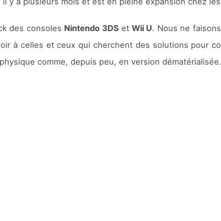
e il y a plusieurs mois et est en pleine expansion chez
hack des consoles
Nintendo 3DS
et
Wii U
. Nous ne faisons
ouloir à celles et ceux qui cherchent des solutions pour c
s physique comme, depuis peu, en version dématérialisée