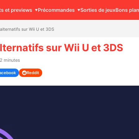
ts et previews
Précommandes
Sorties de jeux
Bons pla
alternatifs sur Wii U et 3DS
lternatifs sur Wii U et 3DS
 2 minutes
acebook
Reddit