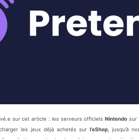
é.e sur cet article : les serveurs officiels
Nintendo
sur
lécharger les jeux déjà achetés sur
l’eShop,
jusqu’à no