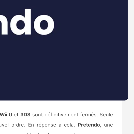
Wii U
et
3DS
sont définitivement fermés. Seule
uvel ordre. En réponse à cela,
Pretendo
, une