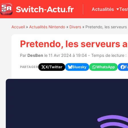
Actualités
Tes
Accueil
»
Actualités Nintendo
»
Divers
»
Pretendo, les serveurs 
Pretendo, les serveurs a
Par
DesBen
le 11 Avr 2024 à 19:04 - Temps de lecture :
X/Twitter
Bluesky
WhatsApp
F
PARTAGER