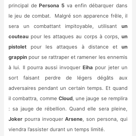
Sorties de jeux
principal de
Persona 5
va enfin débarquer dans
le jeu de combat. Malgré son apparence frêle, il
Bons plans
sera un combattant impitoyable, utilisant
un
couteau
pour les attaques au corps à corps,
un
Guides
pistolet
pour les attaques à distance et
un
grappin
pour se rattraper et ramener les ennemis
à lui. Il pourra aussi invoquer
Eiha
pour jeter un
sort faisant perdre de légers dégâts aux
adversaires pendant un certain temps. Et quand
il combattra, comme
Cloud
, une jauge se remplira
: sa jauge de rébellion. Quand elle sera pleine,
Joker
pourra invoquer
Arsene
, son persona, qui
viendra l’assister durant un temps limité.