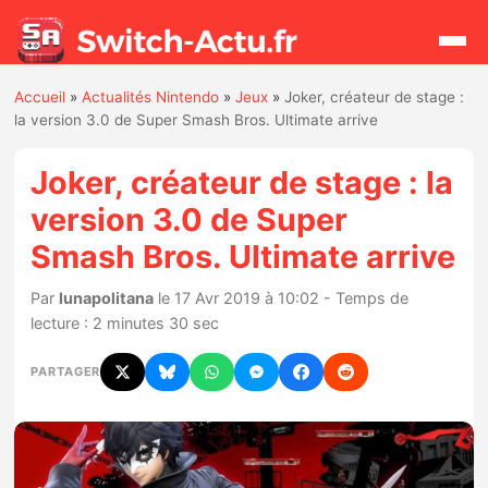
Accueil
»
Actualités Nintendo
»
Jeux
»
Joker, créateur de stage :
Rechercher
la version 3.0 de Super Smash Bros. Ultimate arrive
Joker, créateur de stage : la
Actualités
version 3.0 de Super
Smash Bros. Ultimate arrive
Jeux
Par
lunapolitana
le 17 Avr 2019 à 10:02 - Temps de
Hardware
lecture : 2 minutes 30 sec
Mises à jour
PARTAGER
Chiffres de ventes
Rumeurs