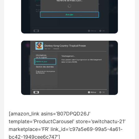
[amazon_link asins=’B07DPQD26J’
template=’ProductCarousel’ store=’switchactu-21′
marketplace=’FR’ link_id=’c97a5e69-99a5-4a61-
bc42-1949cee6c747′]