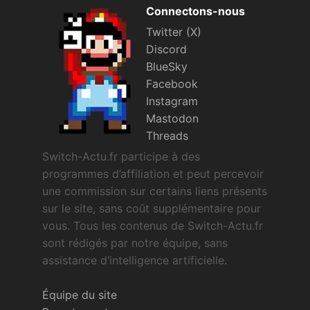
Connectons-nous
Twitter (X)
Discord
BlueSky
Facebook
Instagram
Mastodon
Threads
Switch-Actu.fr participe à des
programmes d’affiliation et peut percevoir
une commission sur certains liens présents
sur le site, sans coût supplémentaire pour
vous. Tous les contenus de Switch-Actu.fr
sont rédigés par notre équipe, sans
assistance d’intelligence artificielle.
Équipe du site