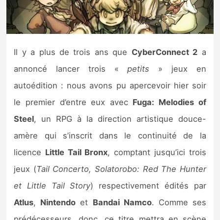
Nintendo Direct
Tests et previews
Il y a plus de trois ans que
CyberConnect 2
a
annoncé lancer trois «
petits
» jeux en
Tests de jeux
autoédition : nous avons pu apercevoir hier soir
Tests d’accessoires
le premier d’entre eux avec
Fuga: Melodies of
Steel
, un RPG à la direction artistique douce-
Autres tests
amère qui s’inscrit dans le continuité de la
Previews
licence
Little Tail Bronx
, comptant jusqu’ici trois
jeux (
Tail Concerto, Solatorobo: Red The Hunter
Précommandes
et Little Tail Story
) respectivement édités par
Précommandes jeux Switch 2
Atlus
,
Nintendo
et
Bandai Namco
. Comme ses
prédécesseurs, donc, ce titre mettra en scène