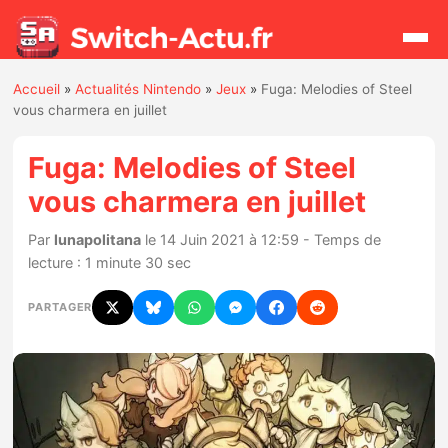
Accueil
»
Actualités Nintendo
»
Jeux
»
Fuga: Melodies of Steel
Rechercher
vous charmera en juillet
Fuga: Melodies of Steel
Actualités
vous charmera en juillet
Jeux
Par
lunapolitana
le 14 Juin 2021 à 12:59 - Temps de
lecture : 1 minute 30 sec
Hardware
PARTAGER
Mises à jour
Chiffres de ventes
Rumeurs