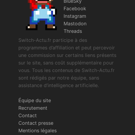
BlueSky
Facebook
Instagram
Mastodon
Threads
Switch-Actu.fr participe à des
programmes d’affiliation et peut percevoir
une commission sur certains liens présents
sur le site, sans coût supplémentaire pour
vous. Tous les contenus de Switch-Actu.fr
sont rédigés par notre équipe, sans
assistance d’intelligence artificielle.
Équipe du site
Recrutement
Contact
Contact presse
Mentions légales