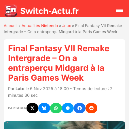
Accueil
»
Actualités Nintendo
»
Jeux
»
Final Fantasy VII Remake
Rechercher
Intergrade – On a entraperçu Midgard à la Paris Games Week
Final Fantasy VII Remake
Actualités
Intergrade – On a
entraperçu Midgard à la
Jeux
Paris Games Week
Hardware
Par
Lato
le 6 Nov 2025 à 18:00 - Temps de lecture : 2
minutes 30 sec
Mises à jour
PARTAGER
Chiffres de ventes
Rumeurs