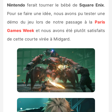
Sorties de jeux
Nintendo
ferait tourner le bébé de
Square Enix
.
Pour se faire une idée, nous avons pu tester une
Bons plans
démo du jeu lors de notre passage à la
Paris
Games Week
et nous avons été plutôt satisfaits
Guides
de cette courte virée à Midgard.