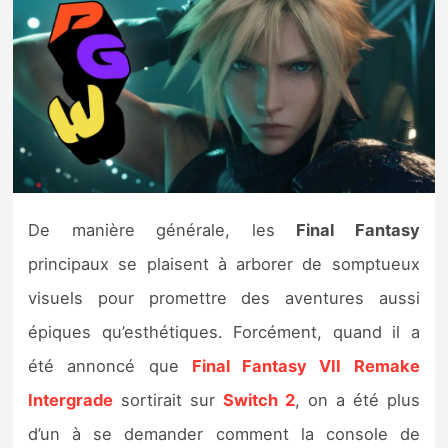
Nintendo Direct
Tests et previews
Tests de jeux
Tests d’accessoires
De manière générale, les
Final Fantasy
Autres tests
principaux se plaisent à arborer de somptueux
Previews
visuels pour promettre des aventures aussi
épiques qu’esthétiques. Forcément, quand il a
Précommandes
été annoncé que
Final Fantasy VII Remake
Intergrade
sortirait sur
Switch 2
, on a été plus
Précommandes jeux Switch 2
d’un à se demander comment la console de