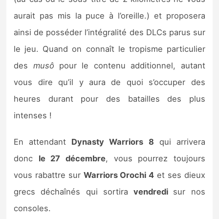
Sorties de jeux
aurait pas mis la puce à l’oreille.) et proposera
ainsi de posséder l’intégralité des DLCs parus sur
Bons plans
le jeu. Quand on connaît le tropisme particulier
des
musô
pour le contenu additionnel, autant
Guides
vous dire qu’il y aura de quoi s’occuper des
heures durant pour des batailles des plus
intenses !
En attendant
Dynasty Warriors 8
qui arrivera
donc
le 27 décembre
, vous pourrez toujours
vous rabattre sur
Warriors Orochi 4
et ses dieux
grecs déchaînés qui sortira
vendredi
sur nos
consoles.