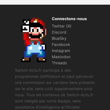
Connectons-nous
Twitter (X)
Discord
BlueSky
Facebook
Instagram
Mastodon
Threads
Switch-Actu.fr participe à des
programmes d’affiliation et peut percevoir
une commission sur certains liens présents
sur le site, sans coût supplémentaire pour
vous. Tous les contenus de Switch-Actu.fr
sont rédigés par notre équipe, sans
assistance d’intelligence artificielle.