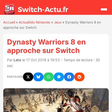
Accueil
»
Actualités Nintendo
»
Jeux
»
Dynasty Warriors 8 en
Rechercher
approche sur Switch
Dynasty Warriors 8 en
Actualités
approche sur Switch
Jeux
Par
Lato
le 17 Oct 2018 à 19:53 - Temps de lecture : 30
sec
Hardware
PARTAGER
Mises à jour
Chiffres de ventes
Rumeurs