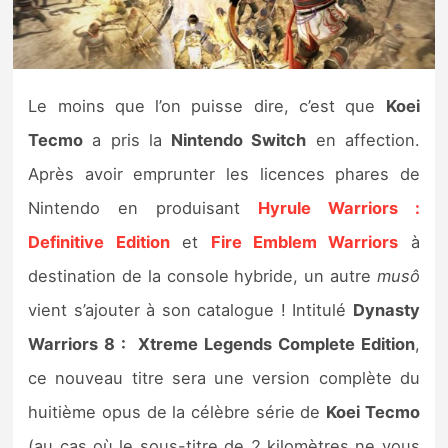
Nintendo Direct
Tests et previews
Le moins que l’on puisse dire, c’est que
Koei
Tecmo
a pris la
Nintendo Switch
en affection.
Tests de jeux
Après avoir emprunter les licences phares de
Tests d’accessoires
Nintendo en produisant
Hyrule Warriors :
Definitive Edition
et
Fire Emblem Warriors
à
Autres tests
destination de la console hybride, un autre
musô
Previews
vient s’ajouter à son catalogue ! Intitulé
Dynasty
Warriors 8 : Xtreme Legends Complete Edition
,
Précommandes
ce nouveau titre sera une version complète du
Précommandes jeux Switch 2
huitième opus de la célèbre série de
Koei Tecmo
(au cas où le sous-titre de 2 kilomètres ne vous