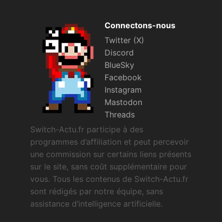
Connectons-nous
Twitter (X)
Discord
BlueSky
Facebook
Instagram
Mastodon
Threads
Switch-Actu.fr participe à des
programmes d’affiliation et peut percevoir
une commission sur certains liens présents
sur le site, sans coût supplémentaire pour
vous. Tous les contenus de Switch-Actu.fr
sont rédigés par notre équipe, sans
assistance d’intelligence artificielle.