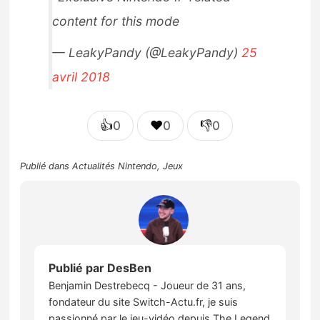
content for this mode
— LeakyPandy (@LeakyPandy)
25
avril 2018
👍
❤️
👎
0
0
0
Publié dans
Actualités Nintendo
,
Jeux
Publié par
DesBen
Benjamin Destrebecq - Joueur de 31 ans,
fondateur du site Switch-Actu.fr, je suis
passionné par le jeu-vidéo depuis The Legend