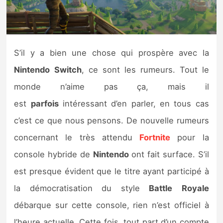
Nintendo Direct
Tests et previews
S’il y a bien une chose qui prospère avec la
Nintendo
Switch
, ce sont les rumeurs. Tout le
Tests de jeux
monde n’aime pas ça, mais il
Tests d’accessoires
est
parfois
intéressant d’en parler, en tous cas
c’est ce que nous pensons. De nouvelle rumeurs
Autres tests
concernant le très attendu
Fortnite
pour la
Previews
console hybride de
Nintendo
ont fait surface. S’il
est presque évident que le titre ayant participé à
Précommandes
la démocratisation du style
Battle
Royale
Précommandes jeux Switch 2
débarque sur cette console, rien n’est officiel à
l’heure actuelle. Cette fois, tout part d’un compte