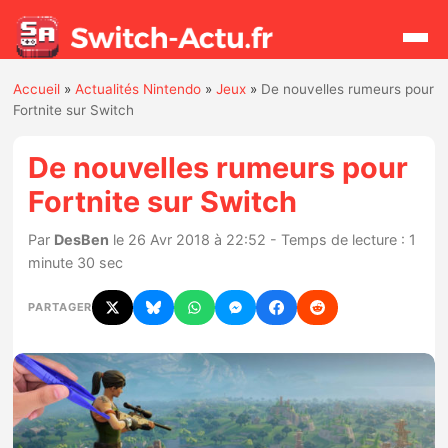
Accueil
»
Actualités Nintendo
»
Jeux
»
De nouvelles rumeurs pour
Rechercher
Fortnite sur Switch
De nouvelles rumeurs pour
Actualités
Fortnite sur Switch
Jeux
Par
DesBen
le 26 Avr 2018 à 22:52 - Temps de lecture : 1
minute 30 sec
Hardware
PARTAGER
Mises à jour
Chiffres de ventes
Rumeurs