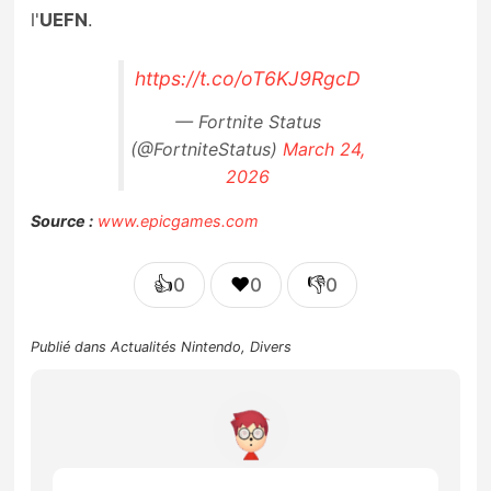
l'
UEFN
.
https://t.co/oT6KJ9RgcD
— Fortnite Status
(@FortniteStatus)
March 24,
2026
Source :
www.epicgames.com
👍
❤️
👎
0
0
0
Publié dans
Actualités Nintendo
,
Divers