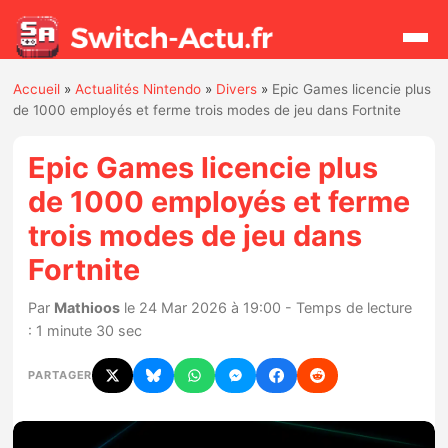
Accueil
»
Actualités Nintendo
»
Divers
»
Epic Games licencie plus
Rechercher
de 1000 employés et ferme trois modes de jeu dans Fortnite
Epic Games licencie plus
Actualités
de 1000 employés et ferme
trois modes de jeu dans
Jeux
Fortnite
Hardware
Par
Mathioos
le 24 Mar 2026 à 19:00 - Temps de lecture
: 1 minute 30 sec
Mises à jour
PARTAGER
Chiffres de ventes
Rumeurs