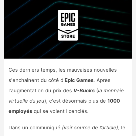
Nintendo Direct
Tests et previews
Tests de jeux
Tests d’accessoires
Ces derniers temps, les mauvaises nouvelles
Autres tests
s'enchaînent du côté d'
Epic Games
. Après
Previews
l'augmentation du prix des
V-Bucks
(
la monnaie
virtuelle du jeu
), c'est désormais plus de
1000
Précommandes
employés
qui se voient licenciés.
Précommandes jeux Switch 2
Dans un communiqué
(voir source de l’article)
, le