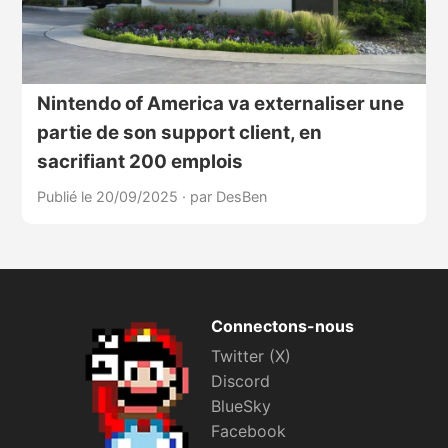
Nintendo of America va externaliser une
partie de son support client, en
sacrifiant 200 emplois
Publié le 20/09/2025
·
par DesBen
Connectons-nous
Twitter (X)
Discord
BlueSky
Facebook