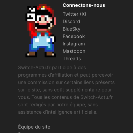
Connectons-nous
Twitter (X)
Discord
BlueSky
Facebook
Instagram
Mastodon
Threads
Switch-Actu.fr participe à des
programmes d’affiliation et peut percevoir
une commission sur certains liens présents
sur le site, sans coût supplémentaire pour
vous. Tous les contenus de Switch-Actu.fr
sont rédigés par notre équipe, sans
assistance d’intelligence artificielle.
Équipe du site