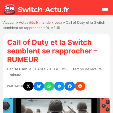
Accueil
»
Actualités Nintendo
»
Jeux
»
Call of Duty et la Switch
Rechercher
semblent se rapprocher – RUMEUR
Call of Duty et la Switch
Actualités
semblent se rapprocher –
RUMEUR
Jeux
Par
DesBen
le 31 Août 2019 à 13:50 - Temps de lecture :
Hardware
1 minute
Mises à jour
PARTAGER
Chiffres de ventes
Rumeurs