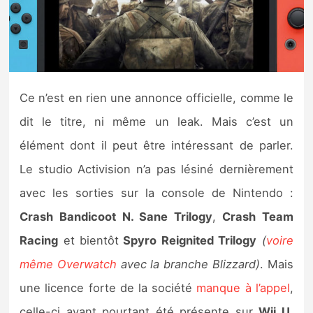
Nintendo Direct
Tests et previews
Ce n’est en rien une annonce officielle, comme le
Tests de jeux
dit le titre, ni même un leak. Mais c’est un
Tests d’accessoires
élément dont il peut être intéressant de parler.
Le studio Activision n’a pas lésiné dernièrement
Autres tests
avec les sorties sur la console de Nintendo :
Previews
Crash Bandicoot N. Sane Trilogy
,
Crash Team
Racing
et bientôt
Spyro Reignited Trilogy
(
voire
Précommandes
même Overwatch
avec la branche Blizzard)
. Mais
Précommandes jeux Switch 2
une licence forte de la société
manque à l’appel
,
celle-ci ayant pourtant été présente sur
Wii U
.