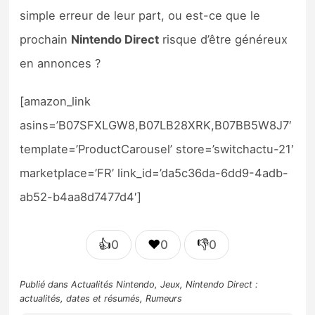
simple erreur de leur part, ou est-ce que le
prochain
Nintendo Direct
risque d’être généreux
en annonces ?
[amazon_link
asins=’B07SFXLGW8,B07LB28XRK,B07BB5W8J7′
template=’ProductCarousel’ store=’switchactu-21′
marketplace=’FR’ link_id=’da5c36da-6dd9-4adb-
ab52-b4aa8d7477d4′]
👍
❤️
👎
0
0
0
Publié dans
Actualités Nintendo
,
Jeux
,
Nintendo Direct :
actualités, dates et résumés
,
Rumeurs