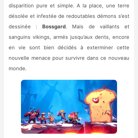
Sorties de jeux
disparition pure et simple. A la place, une terre
désolée et infestée de redoutables démons s’est
Bons plans
dessinée :
Bossgard
. Mais de vaillants et
sanguins vikings, armés jusqu’aux dents, encore
Guides
en vie sont bien décidés à exterminer cette
nouvelle menace pour survivre dans ce nouveau
monde.