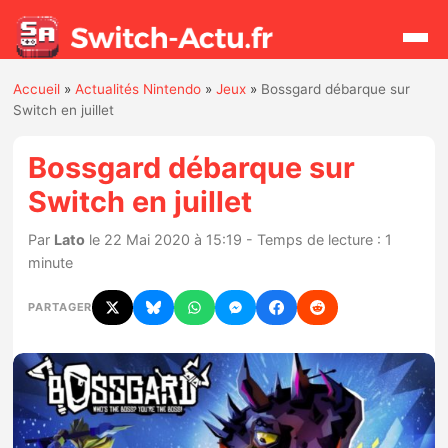
Accueil
»
Actualités Nintendo
»
Jeux
»
Bossgard débarque sur
Rechercher
Switch en juillet
Bossgard débarque sur
Actualités
Switch en juillet
Jeux
Par
Lato
le 22 Mai 2020 à 15:19 - Temps de lecture : 1
minute
Hardware
PARTAGER
Mises à jour
Chiffres de ventes
Rumeurs