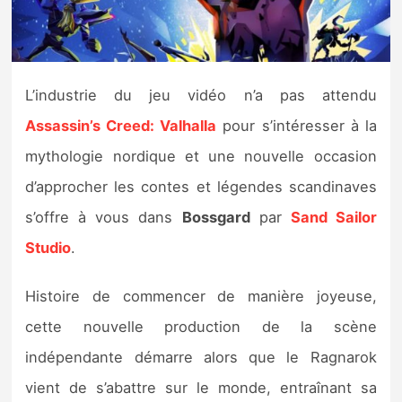
Nintendo Direct
Tests et previews
L’industrie du jeu vidéo n’a pas attendu
Assassin’s Creed: Valhalla
pour s’intéresser à la
Tests de jeux
mythologie nordique et une nouvelle occasion
Tests d’accessoires
d’approcher les contes et légendes scandinaves
s’offre à vous dans
Bossgard
par
Sand Sailor
Autres tests
Studio
.
Previews
Histoire de commencer de manière joyeuse,
Précommandes
cette nouvelle production de la scène
indépendante démarre alors que le Ragnarok
Précommandes jeux Switch 2
vient de s’abattre sur le monde, entraînant sa