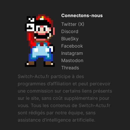
Connectons-nous
Twitter (X)
Discord
BlueSky
Facebook
Instagram
Mastodon
Threads
Switch-Actu.fr participe à des
programmes d’affiliation et peut percevoir
une commission sur certains liens présents
sur le site, sans coût supplémentaire pour
vous. Tous les contenus de Switch-Actu.fr
sont rédigés par notre équipe, sans
assistance d’intelligence artificielle.