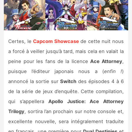
Nintendo Direct
Tests et previews
Certes, le
Capcom Showcase
de cette nuit nous
Tests de jeux
a forcé à veiller jusqu’à tard, mais cela en valait la
Tests d’accessoires
peine pour les fans de la licence
Ace Attorney
,
puisque l’éditeur japonais nous a (
enfin !
)
Autres tests
annoncé la sortie sur
Switch
des épisodes 4 à 6
Previews
de la série de jeux d’enquête. Cette compilation,
qui s’appellera
Apollo Justice: Ace Attorney
Précommandes
Trilogy
, sortira l’an prochain sur notre console et,
Précommandes jeux Switch 2
excellente nouvelle, sera intégralement traduite
en français, une première pour
Dual Destinies
et