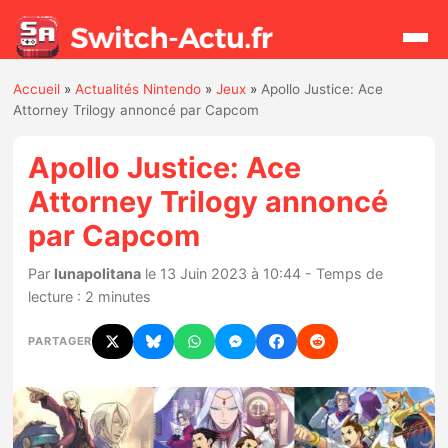
Accueil
»
Actualités Nintendo
»
Jeux
»
Apollo Justice: Ace
Rechercher
Attorney Trilogy annoncé par Capcom
Apollo Justice: Ace
Actualités
Attorney Trilogy annoncé
par Capcom
Jeux
Par
lunapolitana
le 13 Juin 2023 à 10:44 - Temps de
Hardware
lecture : 2 minutes
Mises à jour
PARTAGER
Chiffres de ventes
Rumeurs