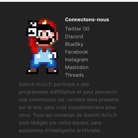
Connectons-nous
Twitter (X)
Discord
BlueSky
Facebook
Instagram
Mastodon
Threads
Switch-Actu.fr participe à des
programmes d’affiliation et peut percevoir
une commission sur certains liens présents
sur le site, sans coût supplémentaire pour
vous. Tous les contenus de Switch-Actu.fr
sont rédigés par notre équipe, sans
assistance d’intelligence artificielle.