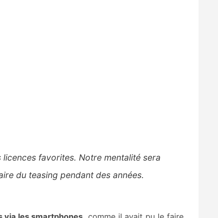
icences favorites. Notre mentalité sera
faire du teasing pendant des années.
s via les smartphones
, comme il avait pu le faire