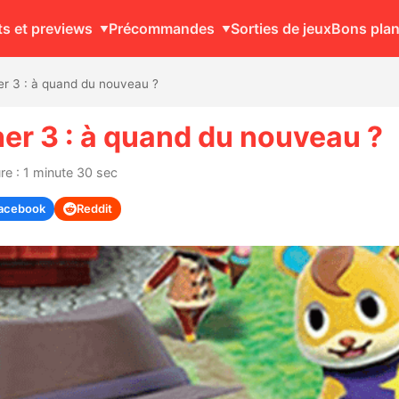
ts et previews
Précommandes
Sorties de jeux
Bons pla
er 3 : à quand du nouveau ?
er 3 : à quand du nouveau ?
re : 1 minute 30 sec
acebook
Reddit