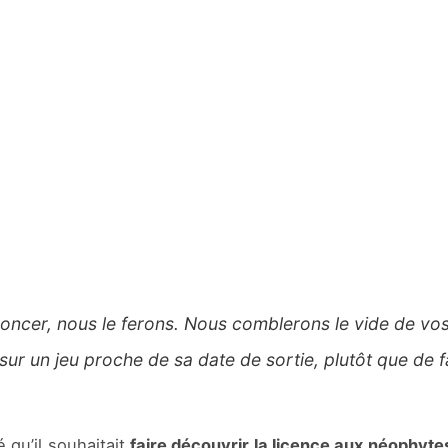
cer, nous le ferons. Nous comblerons le vide de vos l
ur un jeu proche de sa date de sortie, plutôt que de 
sé qu’il souhaitait
faire découvrir la licence aux néophyte