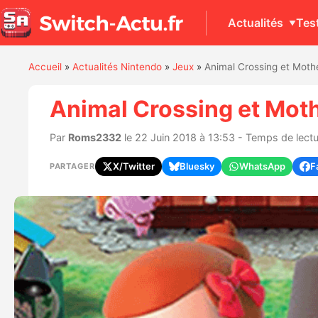
Actualités
Tes
Accueil
»
Actualités Nintendo
»
Jeux
»
Animal Crossing et Moth
Animal Crossing et Moth
Par
Roms2332
le 22 Juin 2018 à 13:53 - Temps de lectu
X/Twitter
Bluesky
WhatsApp
F
PARTAGER