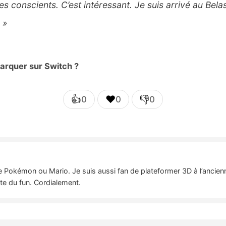
 conscients. C’est intéressant. Je suis arrivé au Belas
 »
barquer sur Switch ?
👍
❤️
👎
0
0
0
e Pokémon ou Mario. Je suis aussi fan de plateformer 3D à l’ancie
ste du fun. Cordialement.