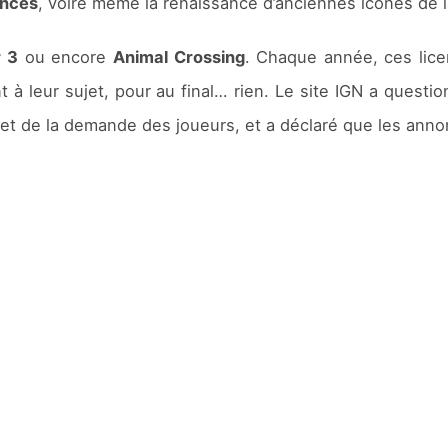
ences
, voire même la renaissance d’anciennes icônes de l
 3
ou encore
Animal Crossing
. Chaque année, ces lice
t à leur sujet, pour au final… rien. Le site IGN a questi
te et de la demande des joueurs, et a déclaré que les ann