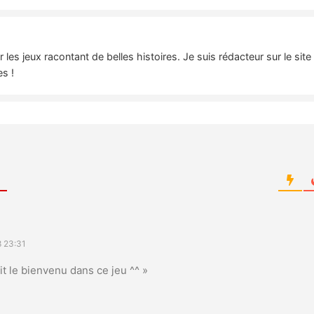
es jeux racontant de belles histoires. Je suis rédacteur sur le sit
es !
8 23:31
t le bienvenu dans ce jeu ^^ »