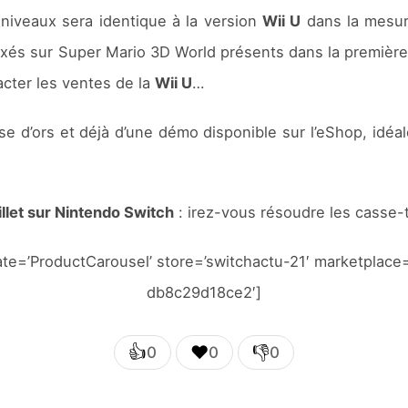
niveaux sera identique à la version
Wii U
dans la mesur
axés sur Super Mario 3D World présents dans la première
acter les ventes de la
Wii U
…
e d’ors et déjà d’une démo disponible sur l’eShop, idéa
uillet sur Nintendo Switch
: irez-vous résoudre les casse-
te=’ProductCarousel’ store=’switchactu-21′ marketplace
db8c29d18ce2′]
👍
❤️
👎
0
0
0