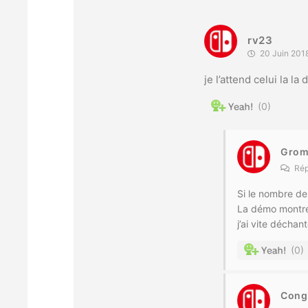
rv23
20 Juin 201
je l’attend celui la la
0
Gro
Rép
Si le nombre de
La démo montre 
j’ai vite déchan
0
Cong