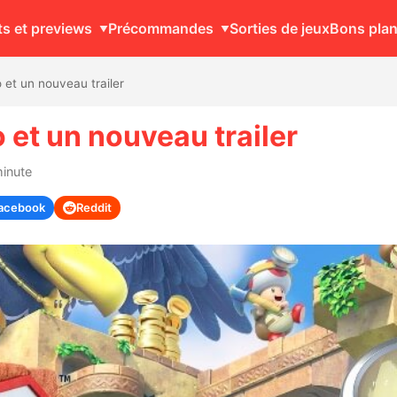
ts et previews
Précommandes
Sorties de jeux
Bons pla
et un nouveau trailer
 et un nouveau trailer
minute
acebook
Reddit