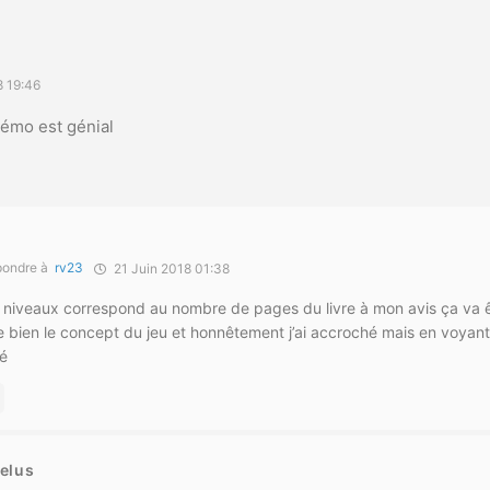
8 19:46
 démo est génial
m
ondre à
rv23
21 Juin 2018 01:38
 niveaux correspond au nombre de pages du livre à mon avis ça va êt
bien le concept du jeu et honnêtement j’ai accroché mais en voyan
té
elus