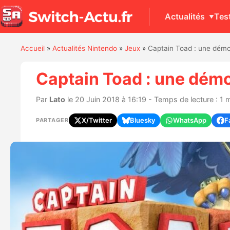
Actualités
Tes
Accueil
»
Actualités Nintendo
»
Jeux
»
Captain Toad : une démo 
Captain Toad : une démo
Par
Lato
le 20 Juin 2018 à 16:19 - Temps de lecture : 1 
X/Twitter
Bluesky
WhatsApp
F
PARTAGER