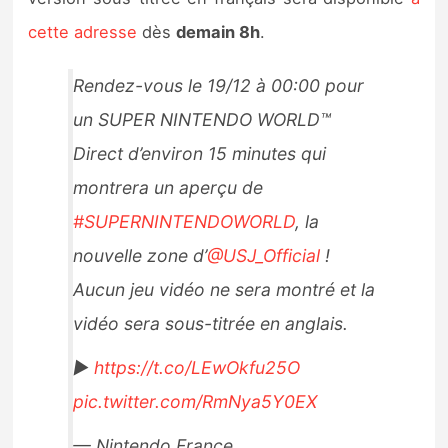
Sorties de jeux
cette adresse
dès
demain 8h
.
Bons plans
Rendez-vous le 19/12 à 00:00 pour
un SUPER NINTENDO WORLD™
Guides
Direct d’environ 15 minutes qui
montrera un aperçu de
#SUPERNINTENDOWORLD
, la
nouvelle zone d’
@USJ_Official
!
Aucun jeu vidéo ne sera montré et la
vidéo sera sous-titrée en anglais.
►
https://t.co/LEwOkfu25O
pic.twitter.com/RmNya5Y0EX
— Nintendo France