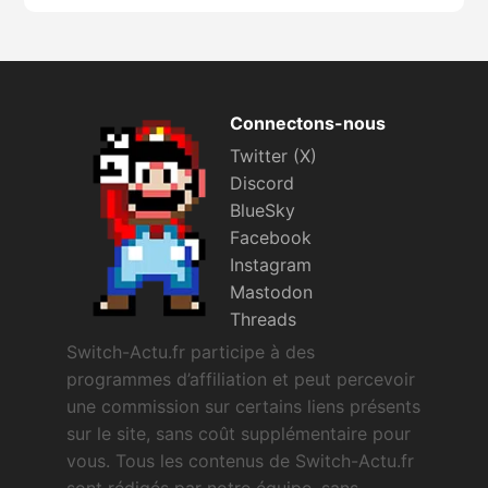
Connectons-nous
Twitter (X)
Discord
BlueSky
Facebook
Instagram
Mastodon
Threads
Switch-Actu.fr participe à des
programmes d’affiliation et peut percevoir
une commission sur certains liens présents
sur le site, sans coût supplémentaire pour
vous. Tous les contenus de Switch-Actu.fr