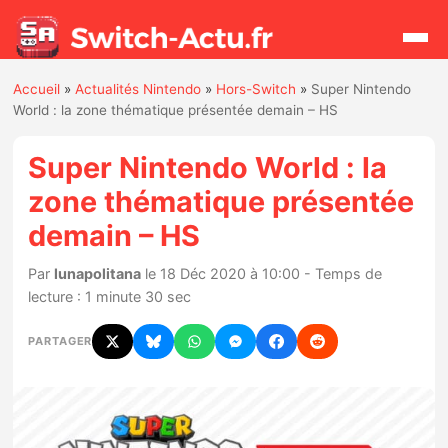
Accueil
»
Actualités Nintendo
»
Hors-Switch
»
Super Nintendo
Rechercher
World : la zone thématique présentée demain – HS
Super Nintendo World : la
Actualités
zone thématique présentée
demain – HS
Jeux
Par
lunapolitana
le 18 Déc 2020 à 10:00 - Temps de
Hardware
lecture : 1 minute 30 sec
Mises à jour
PARTAGER
Chiffres de ventes
Rumeurs