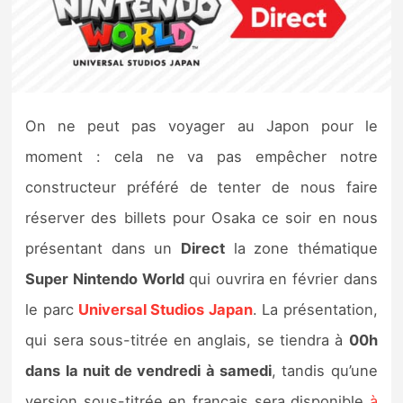
Nintendo Direct
Tests et previews
On ne peut pas voyager au Japon pour le
Tests de jeux
moment : cela ne va pas empêcher notre
Tests d’accessoires
constructeur préféré de tenter de nous faire
réserver des billets pour Osaka ce soir en nous
Autres tests
présentant dans un
Direct
la zone thématique
Previews
Super Nintendo World
qui ouvrira en février dans
le parc
Universal Studios Japan
. La présentation,
Précommandes
qui sera sous-titrée en anglais, se tiendra à
00h
Précommandes jeux Switch 2
dans la nuit de vendredi à samedi
, tandis qu’une
version sous-titrée en français sera disponible
à