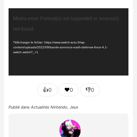
Lecteur
Media error: Format(s) not supported or source(s)
vidéo
not found
Télécharger le fichier: https://www.switch-actu.fr/wp-
content/uploads/2022/09/bande-annonce-earth-defense-force-4.1-
switch.webm?_=1
👍
❤️
👎
0
0
0
Publié dans
Actualités Nintendo
,
Jeux