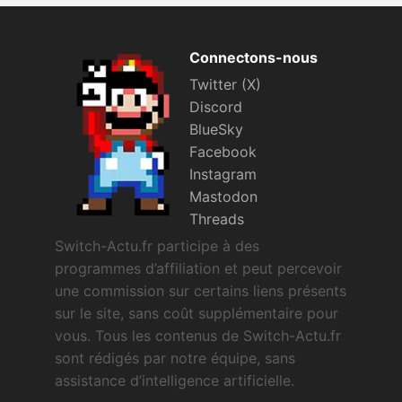
Connectons-nous
Twitter (X)
Discord
BlueSky
Facebook
Instagram
Mastodon
Threads
Switch-Actu.fr participe à des
programmes d’affiliation et peut percevoir
une commission sur certains liens présents
sur le site, sans coût supplémentaire pour
vous. Tous les contenus de Switch-Actu.fr
sont rédigés par notre équipe, sans
assistance d’intelligence artificielle.