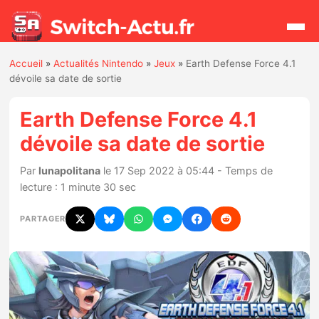
Accueil
»
Actualités Nintendo
»
Jeux
»
Earth Defense Force 4.1
Rechercher
dévoile sa date de sortie
Earth Defense Force 4.1
Actualités
dévoile sa date de sortie
Jeux
Par
lunapolitana
le 17 Sep 2022 à 05:44 - Temps de
lecture : 1 minute 30 sec
Hardware
PARTAGER
Mises à jour
Chiffres de ventes
Rumeurs