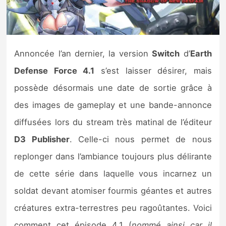
Nintendo Direct
Tests et previews
Annoncée l’an dernier, la version
Switch
d’
Earth
Defense Force 4.1
s’est laisser désirer, mais
Tests de jeux
possède désormais une date de sortie grâce à
Tests d’accessoires
des images de gameplay et une bande-annonce
diffusées lors du stream très matinal de l’éditeur
Autres tests
D3 Publisher
. Celle-ci nous permet de nous
Previews
replonger dans l’ambiance toujours plus délirante
de cette série dans laquelle vous incarnez un
Précommandes
soldat devant atomiser fourmis géantes et autres
Précommandes jeux Switch 2
créatures extra-terrestres peu ragoûtantes. Voici
comment cet épisode 4.1 (
nommé ainsi car il