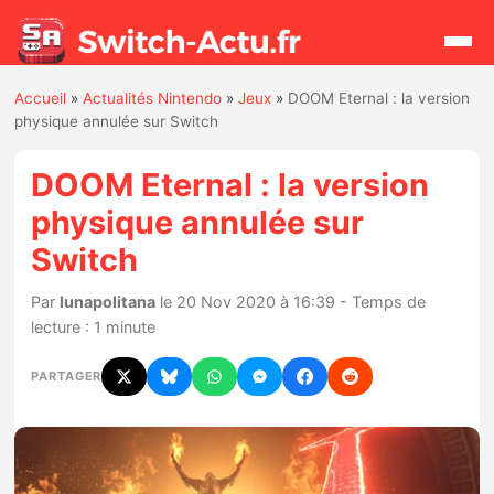
Accueil
»
Actualités Nintendo
»
Jeux
»
DOOM Eternal : la version
Rechercher
physique annulée sur Switch
DOOM Eternal : la version
Actualités
physique annulée sur
Switch
Jeux
Par
lunapolitana
le 20 Nov 2020 à 16:39 - Temps de
Hardware
lecture : 1 minute
Mises à jour
PARTAGER
Chiffres de ventes
Rumeurs