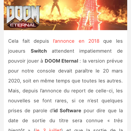
Nintendo Direct
Tests et previews
Cela fait depuis
l’annonce en 2018
que les
Tests de jeux
joueurs
Switch
attendent impatiemment de
Tests d’accessoires
pouvoir jouer à
DOOM Eternal
: la version prévue
pour notre console devait paraître le 20 mars
Autres tests
2020, soit en même temps que toutes les autres.
Previews
Mais, depuis l’annonce du report de celle-ci, les
nouvelles se font rares, si ce n’est quelques
Précommandes
prises de parole d’
id Software
pour dire que la
Précommandes jeux Switch 2
date de sortie du titre sera connue «
très
bientôt
» (
le 3 juillet
) et que la sortie de la