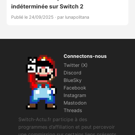
indéterminée sur Switch 2
Publié le 24/09/2025
·
par lunapolitana
Connectons-nous
Twitter (X)
Discord
BlueSky
Facebook
Instagram
Mastodon
Threads
Switch-Actu.fr participe à des
programmes d’affiliation et peut percevoir
une commission sur certains liens présents