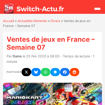
Accueil
»
Actualités Nintendo
»
Divers
»
Ventes de jeux en
Rechercher
France – Semaine 07
Ventes de jeux en France –
Actualités
Semaine 07
Jeux
Par
Dams
le 25 Fév 2020 à 08:00 - Temps de lecture : 1
minute
Hardware
PARTAGER
Mises à jour
Chiffres de ventes
Rumeurs