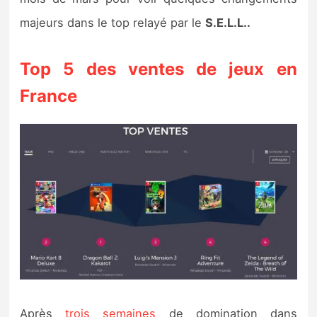
Sorties de jeux
majeurs dans le top relayé par le
S.E.L.L..
Bons plans
Top 5 des ventes de jeux en
France
Guides
Après
trois semaines
de domination dans