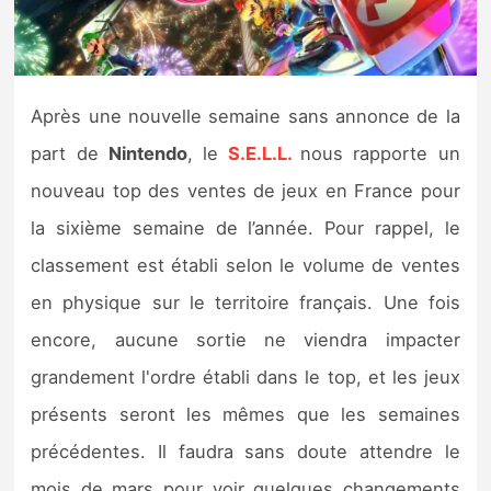
Nintendo Direct
Tests et previews
Après une nouvelle semaine sans annonce de la
part de
Nintendo
, le
S.E.L.L.
nous rapporte un
Tests de jeux
nouveau top des ventes de jeux en France pour
Tests d’accessoires
la sixième semaine de l’année. Pour rappel, le
classement est établi selon le volume de ventes
Autres tests
en physique sur le territoire français. Une fois
Previews
encore, aucune sortie ne viendra impacter
grandement l'ordre établi dans le top, et les jeux
Précommandes
présents seront les mêmes que les semaines
Précommandes jeux Switch 2
précédentes. Il faudra sans doute attendre le
mois de mars pour voir quelques changements