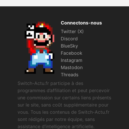
Connectons-nous
Twitter (X)
Discord
BlueSky
Facebook
Instagram
Mastodon
Threads
Switch-Actu.fr participe à des
programmes d’affiliation et peut percevoir
une commission sur certains liens présents
sur le site, sans coût supplémentaire pour
vous. Tous les contenus de Switch-Actu.fr
sont rédigés par notre équipe, sans
assistance d’intelligence artificielle.