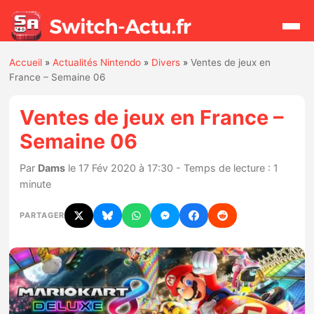
Accueil
»
Actualités Nintendo
»
Divers
»
Ventes de jeux en
Rechercher
France – Semaine 06
Ventes de jeux en France –
Actualités
Semaine 06
Jeux
Par
Dams
le 17 Fév 2020 à 17:30 - Temps de lecture : 1
minute
Hardware
PARTAGER
Mises à jour
Chiffres de ventes
Rumeurs