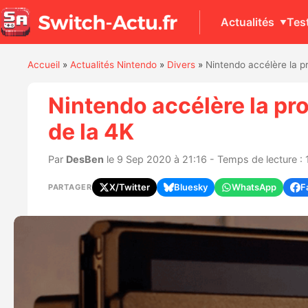
Actualités
Tes
Accueil
»
Actualités Nintendo
»
Divers
»
Nintendo accélère la pr
Nintendo accélère la pro
de la 4K
Par
DesBen
le 9 Sep 2020 à 21:16 - Temps de lecture : 
X/Twitter
Bluesky
WhatsApp
F
PARTAGER