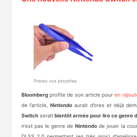
Prenez vos pincettes.
Bloomberg
profite de son article pour
en rajou
de l’article,
Nintendo
aurait d’ores et déjà de
Switch
serait
bientôt armée pour lire ce genre 
n’est pas le genre de
Nintendo
de jouer la cou
DLSS 2.0 permettant
(en très gros)
d’améliore