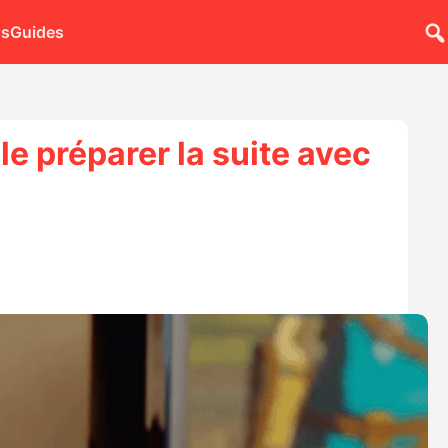
ns
Guides
e préparer la suite avec