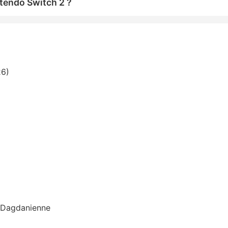
tendo Switch 2 ?
26)
n Dagdanienne