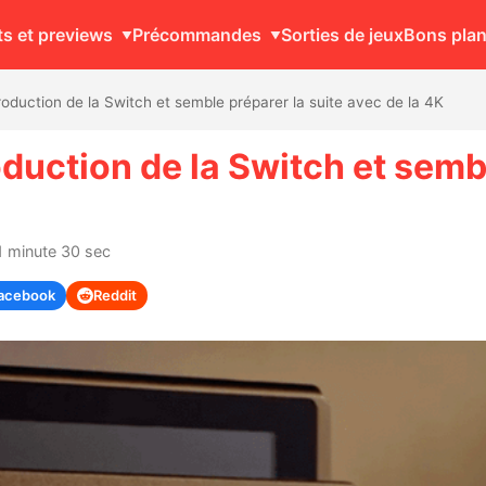
ts et previews
Précommandes
Sorties de jeux
Bons pla
oduction de la Switch et semble préparer la suite avec de la 4K
duction de la Switch et sembl
1 minute 30 sec
acebook
Reddit