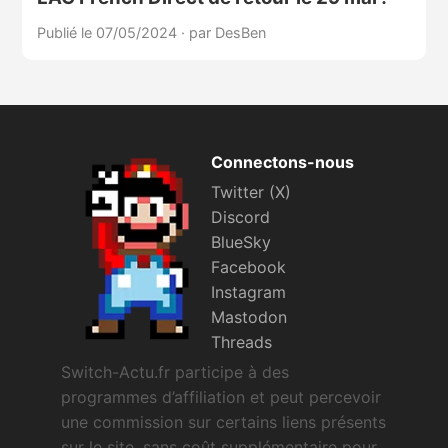
Publié le 07/05/2024
·
par DesBen
Connectons-nous
Twitter (X)
Discord
BlueSky
Facebook
Instagram
Mastodon
Threads
Switch-Actu.fr participe à des
programmes d’affiliation et peut percevoir
une commission sur certains liens présents
sur le site, sans coût supplémentaire pour