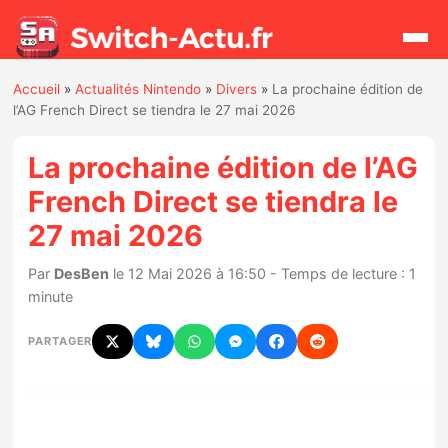
Accueil
»
Actualités Nintendo
»
Divers
»
La prochaine édition de
Rechercher
l’AG French Direct se tiendra le 27 mai 2026
La prochaine édition de l’AG
Actualités
French Direct se tiendra le
27 mai 2026
Jeux
Par
DesBen
le 12 Mai 2026 à 16:50 - Temps de lecture : 1
Hardware
minute
Mises à jour
PARTAGER
Chiffres de ventes
Rumeurs