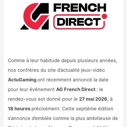
Nintendo Direct
Tests et previews
Tests de jeux
Tests d’accessoires
Comme à leur habitude depuis plusieurs années,
nos confrères du site d’actualité jeux-vidéo
Autres tests
ActuGaming
ont récemment annoncé la date
Previews
pour leur événement
AG French Direct
: le
rendez-vous est donné pour le
27 mai 2026
, à
Précommandes
18 heures
précisément. Cette septième édition
Précommandes jeux Switch 2
s’annonce d’emblée comme la plus ambitieuse de