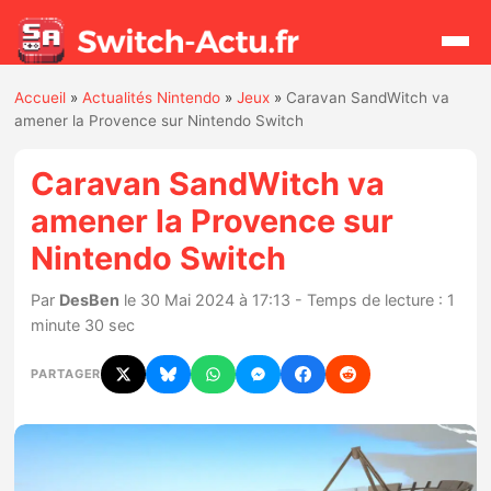
Accueil
»
Actualités Nintendo
»
Jeux
»
Caravan SandWitch va
Rechercher
amener la Provence sur Nintendo Switch
Caravan SandWitch va
Actualités
amener la Provence sur
Nintendo Switch
Jeux
Par
DesBen
le 30 Mai 2024 à 17:13 - Temps de lecture : 1
Hardware
minute 30 sec
Mises à jour
PARTAGER
Chiffres de ventes
Rumeurs