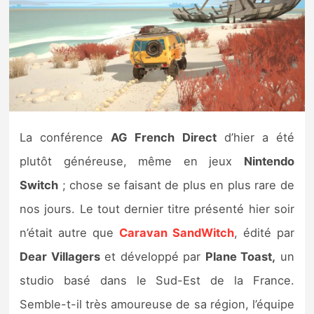
Nintendo Direct
Tests et previews
Tests de jeux
La conférence
AG French Direct
d’hier a été
Tests d’accessoires
plutôt généreuse, même en jeux
Nintendo
Autres tests
Switch
; chose se faisant de plus en plus rare de
Previews
nos jours. Le tout dernier titre présenté hier soir
n’était autre que
Caravan SandWitch
, édité par
Précommandes
Dear Villagers
et développé par
Plane Toast,
un
studio basé dans le Sud-Est de la France.
Précommandes jeux Switch 2
Semble-t-il très amoureuse de sa région, l’équipe