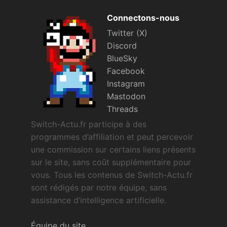
Connectons-nous
Twitter (X)
Discord
BlueSky
Facebook
Instagram
Mastodon
Threads
Switch-Actu.fr participe à des
programmes d’affiliation et peut percevoir
une commission sur certains liens présents
sur le site, sans coût supplémentaire pour
vous. Tous les contenus de Switch-Actu.fr
sont rédigés par notre équipe, sans
assistance d’intelligence artificielle.
Équipe du site