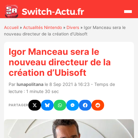
Accueil
»
Actualités Nintendo
»
Divers
»
Igor Manceau sera le
Rechercher
nouveau directeur de la création d’Ubisoft
Igor Manceau sera le
Actualités
nouveau directeur de la
création d’Ubisoft
Jeux
Par
lunapolitana
le 8 Sep 2021 à 16:23 - Temps de
Hardware
lecture : 1 minute 30 sec
Mises à jour
PARTAGER
Chiffres de ventes
Rumeurs