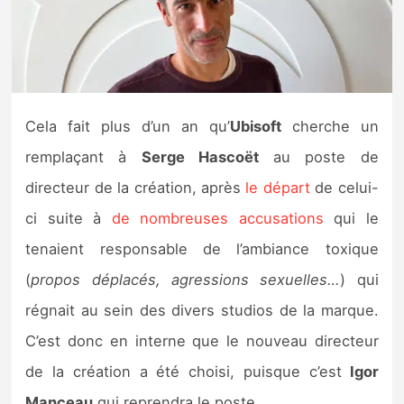
Nintendo Direct
Tests et previews
Cela fait plus d’un an qu’
Ubisoft
cherche un
Tests de jeux
remplaçant à
Serge Hascoët
au poste de
Tests d’accessoires
directeur de la création, après
le départ
de celui-
ci suite à
de nombreuses accusations
qui le
Autres tests
tenaient responsable de l’ambiance toxique
Previews
(
propos déplacés, agressions sexuelles…
) qui
régnait au sein des divers studios de la marque.
Précommandes
C’est donc en interne que le nouveau directeur
Précommandes jeux Switch 2
de la création a été choisi, puisque c’est
Igor
Manceau
qui reprendra le poste.