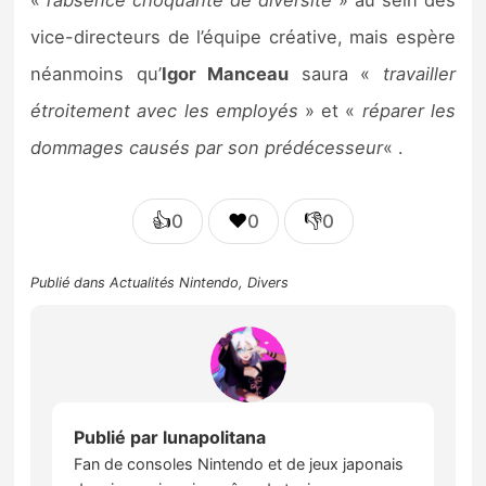
«
l’absence choquante de diversité
» au sein des
vice-directeurs de l’équipe créative, mais espère
néanmoins qu’
Igor Manceau
saura «
travailler
étroitement avec les employés
» et «
réparer les
dommages causés par son prédécesseur
« .
👍
❤️
👎
0
0
0
Publié dans
Actualités Nintendo
,
Divers
Publié par
lunapolitana
Fan de consoles Nintendo et de jeux japonais