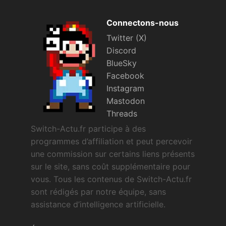
Connectons-nous
Twitter (X)
Discord
BlueSky
Facebook
Instagram
Mastodon
Threads
Switch-Actu.fr participe à des
programmes d’affiliation et peut percevoir
une commission sur certains liens présents
sur le site, sans coût supplémentaire pour
vous. Tous les contenus de Switch-Actu.fr
sont rédigés par notre équipe, sans
assistance d’intelligence artificielle.