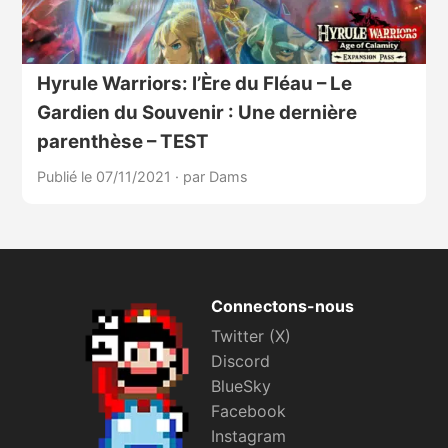
Hyrule Warriors: l’Ère du Fléau – Le
Gardien du Souvenir : Une dernière
parenthèse – TEST
Publié le 07/11/2021
·
par Dams
Connectons-nous
Twitter (X)
Discord
BlueSky
Facebook
Instagram