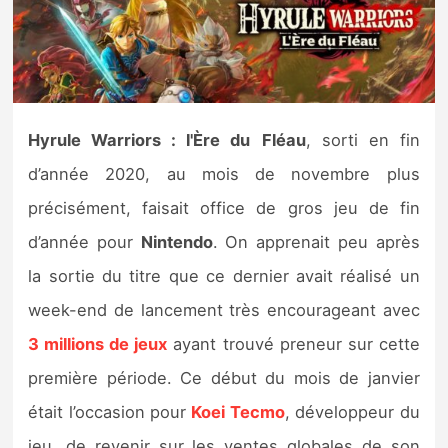
Nintendo Direct
Tests et previews
Hyrule Warriors : l'Ère du
Fléau
, sorti en fin
Tests de jeux
d’année 2020, au mois de novembre plus
Tests d’accessoires
précisément, faisait office de gros jeu de fin
d’année pour
Nintendo
. On apprenait peu après
Autres tests
la sortie du titre que ce dernier avait réalisé un
Previews
week-end de lancement très encourageant avec
3 millions de jeux
ayant trouvé preneur sur cette
Précommandes
première période. Ce début du mois de janvier
Précommandes jeux Switch 2
était l’occasion pour
Koei Tecmo
, développeur du
jeu, de revenir sur les ventes globales de son