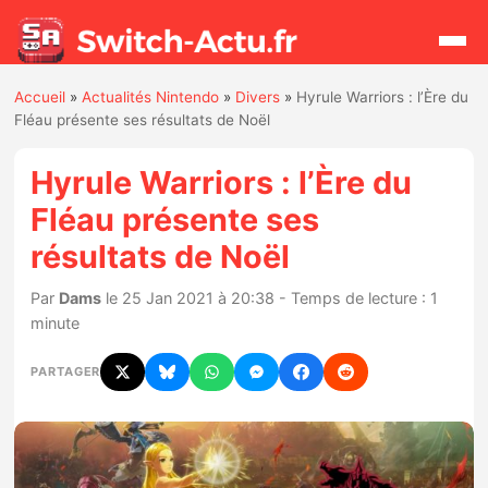
Accueil
»
Actualités Nintendo
»
Divers
»
Hyrule Warriors : l’Ère du
Rechercher
Fléau présente ses résultats de Noël
Hyrule Warriors : l’Ère du
Actualités
Fléau présente ses
résultats de Noël
Jeux
Par
Dams
le 25 Jan 2021 à 20:38 - Temps de lecture : 1
Hardware
minute
Mises à jour
PARTAGER
Chiffres de ventes
Rumeurs