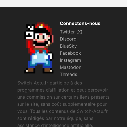
Connectons-nous
Twitter (X)
Discord
BlueSky
Facebook
Instagram
Mastodon
Threads
Switch-Actu.fr participe à des
programmes d’affiliation et peut percevoir
une commission sur certains liens présents
sur le site, sans coût supplémentaire pour
vous. Tous les contenus de Switch-Actu.fr
sont rédigés par notre équipe, sans
assistance d’intelligence artificielle.