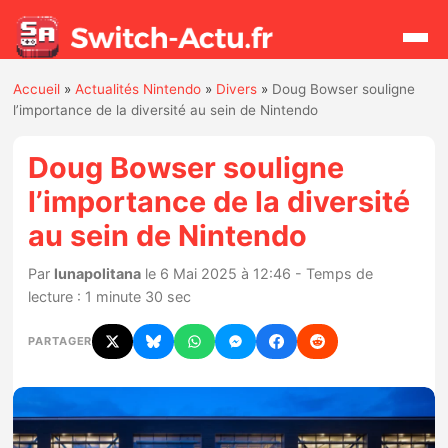
Accueil
»
Actualités Nintendo
»
Divers
»
Doug Bowser souligne
Rechercher
l’importance de la diversité au sein de Nintendo
Doug Bowser souligne
Actualités
l’importance de la diversité
au sein de Nintendo
Jeux
Par
lunapolitana
le 6 Mai 2025 à 12:46 - Temps de
Hardware
lecture : 1 minute 30 sec
Mises à jour
PARTAGER
Chiffres de ventes
Rumeurs