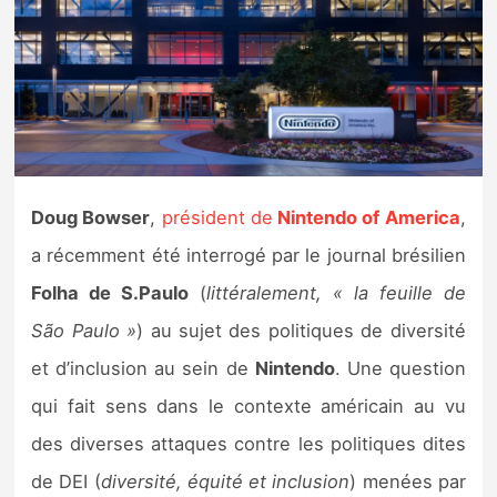
Nintendo Direct
Tests et previews
Tests de jeux
Doug Bowser
,
président de
Nintendo of America
,
Tests d’accessoires
a récemment été interrogé par le journal brésilien
Autres tests
Folha de S.Paulo
(
littéralement, « la feuille de
Previews
São Paulo »
) au sujet des politiques de diversité
et d’inclusion au sein de
Nintendo
. Une question
Précommandes
qui fait sens dans le contexte américain au vu
des diverses attaques contre les politiques dites
Précommandes jeux Switch 2
de DEI (
diversité, équité et inclusion
) menées par