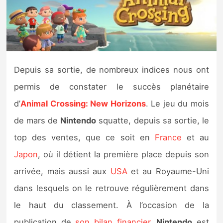
Nintendo Direct
Tests et previews
Depuis sa sortie, de nombreux indices nous ont
Tests de jeux
permis de constater le succès planétaire
Tests d’accessoires
d’
Animal Crossing: New Horizons
. Le jeu du mois
de mars de
Nintendo
squatte, depuis sa sortie, le
Autres tests
top des ventes, que ce soit en
France
et au
Previews
Japon
, où il détient la première place depuis son
arrivée, mais aussi aux
USA
et au Royaume-Uni
Précommandes
dans lesquels on le retrouve régulièrement dans
Précommandes jeux Switch 2
le haut du classement. À l’occasion de la
publication de
son bilan financier
,
Nintendo
est