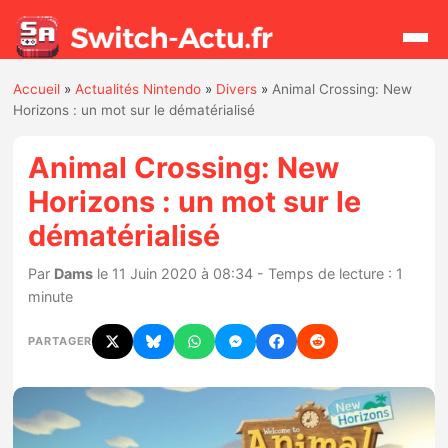
Accueil
»
Actualités Nintendo
»
Divers
»
Animal Crossing: New
Rechercher
Horizons : un mot sur le dématérialisé
Animal Crossing: New
Actualités
Horizons : un mot sur le
dématérialisé
Jeux
Par
Dams
le 11 Juin 2020 à 08:34 - Temps de lecture : 1
Hardware
minute
Mises à jour
PARTAGER
Chiffres de ventes
Rumeurs