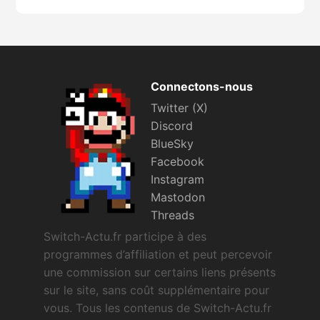
Connectons-nous
Twitter (X)
Discord
BlueSky
Facebook
Instagram
Mastodon
Threads
Switch-Actu.fr participe à des
programmes d’affiliation et peut percevoir
une commission sur certains liens présents
sur le site, sans coût supplémentaire pour
vous. Tous les contenus de Switch-Actu.fr